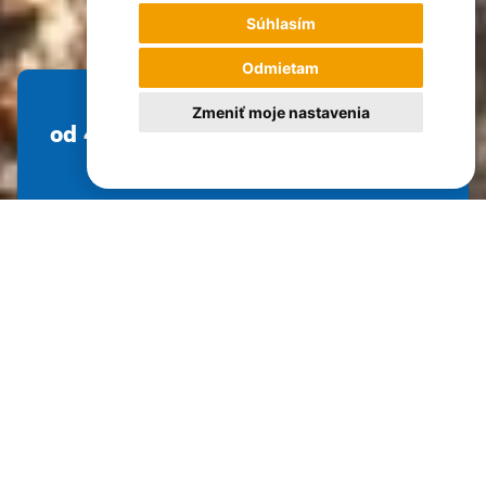
Súhlasím
Odmietam
Zmeniť moje nastavenia
od 4 558 €
Dĺžka pobytu
Náročnosť
Hodnotenie
Počet osôb max.
10 dní
2 z 5
98%
16