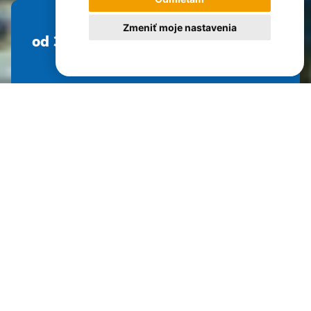
Zmeniť moje nastavenia
od 3 067 €
Dĺžka pobytu
Náročnosť
Hodnotenie
Počet osôb max.
18 dní
4 z 5
98%
16
GARANT ZÁJAZDU
JURAJ UVÍRA