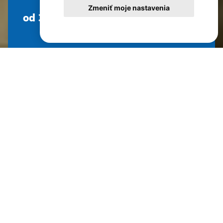
Zmeniť moje nastavenia
od 3 615 €
Dĺžka pobytu
Náročnosť
Hodnotenie
Počet osôb max.
12 dní
2 z 5
98%
14
GARANT ZÁJAZDU
PETER KOUTNÝ