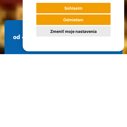
Súhlasím
Odmietam
Zmeniť moje nastavenia
od 4 593 €
Dĺžka pobytu
Náročnosť
Hodnotenie
Počet osôb max.
18 dní
3 z 5
98%
16