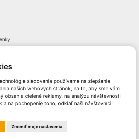
enky
ov
jov
ies
technológie sledovania používame na zlepšenie
dania našich webových stránok, na to, aby sme vám
l, s.r.o. Všetky práva vyhradené.
ý obsah a cielené reklamy, na analýzu návštevnosti
 a na pochopenie toho, odkiaľ naši návštevníci
m
Zmeniť moje nastavenia