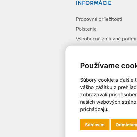
INFORMÁCIE
Pracovné príležitosti
Poistenie
Všeobecné zmluvné podmi
Alternatívne riešenie spor
Spracovanie osobných úda
Používame cook
Súbory cookie a ďalšie 
vášho zážitku z prehlia
© 2003-2026 - CK Victory Trave
zobrazovali prispôsoben
našich webových stránok
prichádzajú.
Súhlasím
Odmieta