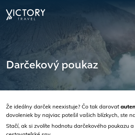
Darčekový poukaz
Že ideálny darček neexistuje? Čo tak darovať
auten
dovoleniek by najviac potešil vašich blízkych, st
Stačí, ak si zvolíte hodnotu darčekového poukazu 
cestovateľské sny.