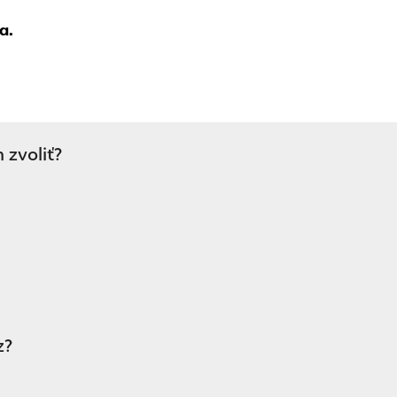
a.
zvoliť?
z?