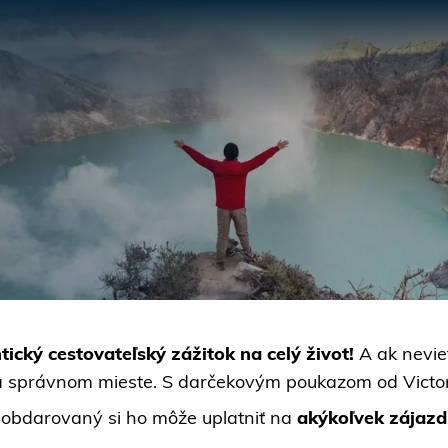
tický cestovateľský zážitok na celý život!
A ak neviet
e na správnom mieste. S darčekovým poukazom od Victo
a obdarovaný si ho môže uplatniť na
akýkoľvek zájazd