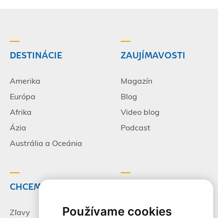
DESTINÁCIE
ZAUJÍMAVOSTI
Amerika
Magazín
Európa
Blog
Afrika
Video blog
Ázia
Podcast
Austrália a Oceánia
CHCEM CESTOVAŤ
INFORMÁCIE
Používame cookies
Zľavy
Pracovné príležitosti