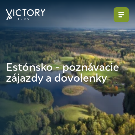
Estónsko - poznávacie
zájazdy a dovolenky