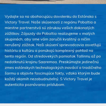
Vydajte sa na obohacujúcu dovolenku do Estónska s
Victory Travel. Naše skúsenosti z regiónu Pobaltia a
miestne partnerstvá sú zárukou vašich dokonalých
zážitkov. Zájazdy do Pobaltia realizujeme v malých
skupinách, aby sme vám zaručili kvalitný a ničím
nerušený zážitok. Naši skúsení sprievodcovia osvetľujú
históriu a kultúru a ponúkajú komplexný pohľad na
tento región. Od stredovekých pamiatok Tallinnu až po
nedotknutú krajinu Saaremaa. Preskúmajte jedinečnú
zmes estónskych technologických inovácií a tradičného
šarmu a objavte fascinujúce fakty, vďaka ktorým bude
každý okamih nezabudnuteľný. S Victory Travel je
autenticita poznávania prísľubom.