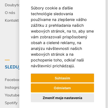
Doubytovanie
Poistenie
Súbory cookie a ďalšie
O nás
Všeobecné zmluvné
technológie sledovania
podmienky
používame na zlepšenie vášho
Kontakt
zážitku z prehliadania našich
Alternatívne riešenie
webových stránok, na to, aby sme
sporov
vám zobrazovali prispôsobený
Spracovanie osobných
obsah a cielené reklamy, na
údajov
analýzu návštevnosti našich
webových stránok a na
pochopenie toho, odkiaľ naši
návštevníci prichádzajú.
SLEDUJTE NÁS
© 2003-2026 - CK Victory
Travel, s.r.o. Všetky práva
Súhlasím
vyhradené.
Facebook
Instagram
Odmietam
Youtube
Zmeniť moje nastavenia
Spotify