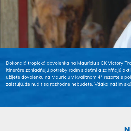
Dokonalá tropická dovolenka na Mauríciu s CK Victory Tra
itineráre
zohľadňujú potreby rodín s deťmi a zahŕňajú akti
užijete dovolenku na Mauríciu v kvalitnom 4* rezorte s
zaisťujú, že nudiť sa rozhodne nebudete. Vďaka našim s
N