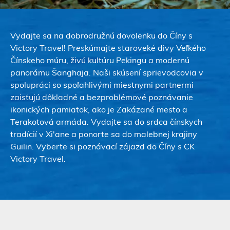
Vydajte sa na dobrodružnú dovolenku do Číny s
Victory Travel! Preskúmajte staroveké divy Veľkého
Čínskeho múru, živú kultúru Pekingu a modernú
panorámu Šanghaja. Naši skúsení sprievodcovia v
spolupráci so spoľahlivými miestnymi partnermi
zaisťujú dôkladné a bezproblémové poznávanie
ikonických pamiatok, ako je Zakázané mesto a
Terakotová armáda. Vydajte sa do srdca čínskych
tradícií v Xi'ane a ponorte sa do malebnej krajiny
Guilin. Vyberte si poznávací zájazd do Číny s CK
Victory Travel.