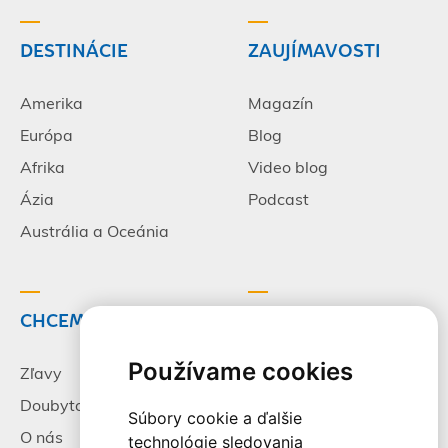
DESTINÁCIE
ZAUJÍMAVOSTI
Amerika
Magazín
Európa
Blog
Afrika
Video blog
Ázia
Podcast
Austrália a Oceánia
CHCEM CESTOVAŤ
INFORMÁCIE
Používame cookies
Zľavy
Pracovné príležitosti
Doubytovanie
Poistenie
Súbory cookie a ďalšie
O nás
Všeobecné zmluvné
technológie sledovania