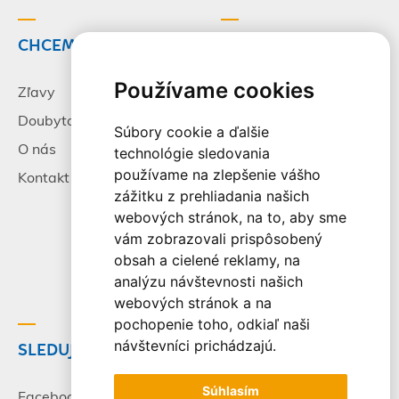
CHCEM CESTOVAŤ
INFORMÁCIE
Používame cookies
Zľavy
Pracovné príležitosti
Doubytovanie
Poistenie
Súbory cookie a ďalšie
O nás
Všeobecné zmluvné
technológie sledovania
podmienky
používame na zlepšenie vášho
Kontakt
zážitku z prehliadania našich
Alternatívne riešenie
webových stránok, na to, aby sme
sporov
vám zobrazovali prispôsobený
Spracovanie osobných
obsah a cielené reklamy, na
údajov
analýzu návštevnosti našich
webových stránok a na
pochopenie toho, odkiaľ naši
návštevníci prichádzajú.
SLEDUJTE NÁS
© 2003-2026 - CK Victory
Travel, s.r.o. Všetky práva
Súhlasím
vyhradené.
Facebook