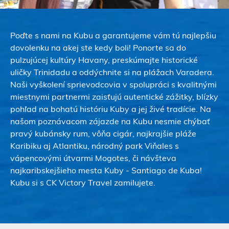
Poďte s nami na Kubu a garantujeme vám tú najlepšiu
dovolenku na akej ste kedy boli! Ponorte sa do
pulzujúcej kultúry Havany, preskúmajte historické
uličky Trinidadu a oddýchnite si na plážach Varadera.
Naši vyškolení sprievodcovia v spolupráci s kvalitnými
miestnymi partnermi zaisťujú autentické zážitky, blízky
pohľad na bohatú históriu Kuby a jej živé tradície. Na
našom poznávacom zájazde na Kubu nesmie chýbať
pravý kubánsky rum, vôňa cigár, najkrajšie pláže
Karibiku aj Atlantiku, národný park Viňales s
vápencovými útvarmi Mogotes, či návšteva
najkaribskejšieho mesta Kuby - Santiago de Kuba!
Kubu si s CK Victory Travel zamilujete.