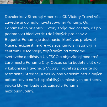
Dovolenka v Strednej Amerike s CK Victory Travel vás
zavedie aj do málo navštevovanej Panamy. Od
Panamského prieplavu, ktorý spája dva oceány, až po
podmanivú biodiverzitu dažďových pralesov v
Boquete, Panama je destinácia, ktorá vás prekvapí.
Naše precízne itineráre vás zoznámia s historickým
centrom Casco Viejo, zapísaným na zozname
svetového dedičstva UNESCO a objavíte aj moderné
čaro mesta Panama City. Občas sa tu budete cítiť ako
v kubánskej Havane. S Victory Travel sa ponoríte do
rozmanitej Strednej Ameriky pod vedením ostrieľaných
odborníkov a našich spoľahlivých miestnych partnerov,
vďaka ktorým bude váš zájazd v Paname
nezabudnuteľný.