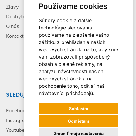
Používame cookies
Zľavy
Pracovné príležitosti
Doubytovanie
Poistenie
Súbory cookie a ďalšie
O nás
Všeobecné zmluvné
technológie sledovania
podmienky
používame na zlepšenie vášho
Kontakt
zážitku z prehliadania našich
Alternatívne riešenie
webových stránok, na to, aby sme
sporov
vám zobrazovali prispôsobený
Spracovanie osobných
obsah a cielené reklamy, na
údajov
analýzu návštevnosti našich
webových stránok a na
pochopenie toho, odkiaľ naši
návštevníci prichádzajú.
SLEDUJTE NÁS
© 2003-2026 - CK Victory
Travel, s.r.o. Všetky práva
Súhlasím
vyhradené.
Facebook
Instagram
Odmietam
Youtube
Zmeniť moje nastavenia