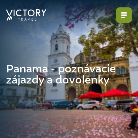
Panama - poznávacie
zájazdy a dovolenky