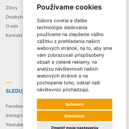
Používame cookies
Zľavy
Pracovné príležitosti
Doubytovanie
Poistenie
Súbory cookie a ďalšie
O nás
Všeobecné zmluvné
technológie sledovania
podmienky
používame na zlepšenie vášho
Kontakt
zážitku z prehliadania našich
Alternatívne riešenie
webových stránok, na to, aby sme
sporov
vám zobrazovali prispôsobený
Spracovanie osobných
obsah a cielené reklamy, na
údajov
analýzu návštevnosti našich
webových stránok a na
pochopenie toho, odkiaľ naši
návštevníci prichádzajú.
SLEDUJTE NÁS
© 2003-2026 - CK Victory
Travel, s.r.o. Všetky práva
Súhlasím
vyhradené.
Facebook
Instagram
Odmietam
Youtube
Zmeniť moje nastavenia