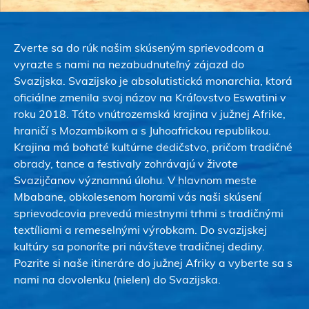
Zverte sa do rúk našim skúseným sprievodcom a
vyrazte s nami na nezabudnuteľný zájazd do
Svazijska. Svazijsko je absolutistická monarchia, ktorá
oficiálne zmenila svoj názov na Kráľovstvo Eswatini v
roku 2018. Táto vnútrozemská krajina v južnej Afrike,
hraničí s Mozambikom a s Juhoafrickou republikou.
Krajina má bohaté kultúrne dedičstvo, pričom tradičné
obrady, tance a festivaly zohrávajú v živote
Svazijčanov významnú úlohu. V hlavnom meste
Mbabane, obkolesenom horami vás naši skúsení
sprievodcovia prevedú miestnymi trhmi s tradičnými
textíliami a remeselnými výrobkam. Do svazijskej
kultúry sa ponoríte pri návšteve tradičnej dediny.
Pozrite si naše itineráre do južnej Afriky a vyberte sa s
nami na dovolenku (nielen) do Svazijska.