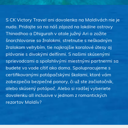
S CK Victory Travel ani dovolenka na Maldivách nie je
nuda. Pridajte sa na náš zájazd na lokálne ostrovy
Thinadhoo a Dhigurah v atole južný Ari a zažite
šnorchlovanie so žralokmi, stretnutie s neškodným
žralokom veľrybím, tie najkrajšie koralové útesy aj
plávanie s divokými delfínmi. S našimi skúsenými
sprievodcami a spoľahlivými miestnými partnermi sa
budete vo vode cítiť ako doma. Spolupracujeme s
certifikovanými potápačskými školami, ktoré vám
zabezpečia bezpečné ponory, či už ste začiatočník,
alebo skúsený potápač. Alebo si radšej vyberiete
dovolenku all inclusive v jednom z romantických
rezortov Maldív?