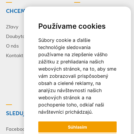
CHCEM CESTOVAŤ
INFORMÁCIE
Používame cookies
Zľavy
Pracovné príležitosti
Doubytovanie
Poistenie
Súbory cookie a ďalšie
O nás
Všeobecné zmluvné
technológie sledovania
podmienky
používame na zlepšenie vášho
Kontakt
zážitku z prehliadania našich
Alternatívne riešenie
webových stránok, na to, aby sme
sporov
vám zobrazovali prispôsobený
Spracovanie osobných
obsah a cielené reklamy, na
údajov
analýzu návštevnosti našich
webových stránok a na
pochopenie toho, odkiaľ naši
návštevníci prichádzajú.
SLEDUJTE NÁS
© 2003-2026 - CK Victory
Travel, s.r.o. Všetky práva
Súhlasím
vyhradené.
Facebook