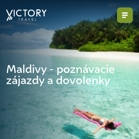
Maldivy - poznávacie
zájazdy a dovolenky