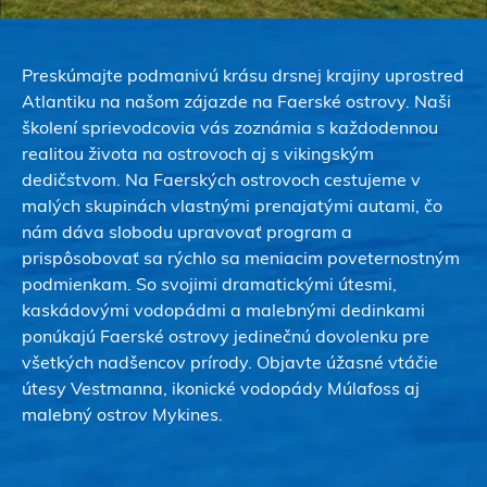
Preskúmajte podmanivú krásu drsnej krajiny uprostred
Atlantiku na našom zájazde na Faerské ostrovy. Naši
školení sprievodcovia vás zoznámia s každodennou
realitou života na ostrovoch aj s vikingským
dedičstvom. Na Faerských ostrovoch cestujeme v
malých skupinách vlastnými prenajatými autami, čo
nám dáva slobodu upravovať program a
prispôsobovať sa rýchlo sa meniacim poveternostným
podmienkam. So svojimi dramatickými útesmi,
kaskádovými vodopádmi a malebnými dedinkami
ponúkajú Faerské ostrovy jedinečnú dovolenku pre
všetkých nadšencov prírody. Objavte úžasné vtáčie
útesy Vestmanna, ikonické vodopády Múlafoss aj
malebný ostrov Mykines.