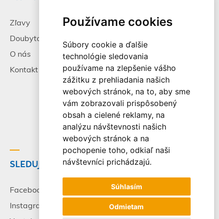
Používame cookies
Zľavy
Pracovné príležitosti
Doubytovanie
Poistenie
Súbory cookie a ďalšie
O nás
Všeobecné zmluvné
technológie sledovania
podmienky
používame na zlepšenie vášho
Kontakt
zážitku z prehliadania našich
Alternatívne riešenie
webových stránok, na to, aby sme
sporov
vám zobrazovali prispôsobený
Spracovanie osobných
obsah a cielené reklamy, na
údajov
analýzu návštevnosti našich
webových stránok a na
pochopenie toho, odkiaľ naši
návštevníci prichádzajú.
SLEDUJTE NÁS
© 2003-2026 - CK Victory
Travel, s.r.o. Všetky práva
Súhlasím
vyhradené.
Facebook
Instagram
Odmietam