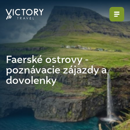
Faerské ostrovy -
poznávacie zájazdy a
dovolenky