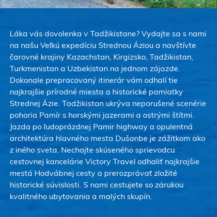
Láka vás dovolenka v Tadžikistane? Vydajte sa s nami
na našu Veľkú expedíciu Strednou Áziou a navštívte
čarovné krajiny
Kazachstan, Kirgizsko, Tadžikistan,
Turkmenistan a Uzbekistan na jednom zájazde.
Dokonale prepracovaný itinerár vám odhalí tie
najkrajšie prírodné miesta a historické pamiatky
Strednej Ázie. Tadžikistan ukrýva neporušené scenérie
pohoria Pamír s horskými jazerami a ostrými štítmi.
Jazda po ľudoprázdnej Pamir highway a opulentná
architektúra hlavného mesta Dušanbe je zážitkom ako
z iného sveta. Nechajte skúseného sprievodcu
cestovnej kancelárie Victory Travel odhaliť najkrajšie
mestá Hodvábnej cesty a prerozprávať zložité
historické súvislosti. S nami cestujete so zárukou
kvalitného ubytovania a malých skupín.