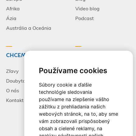
Afrika
Video blog
Ázia
Podcast
Austrália a Oceánia
CHCEM CESTOVAŤ
INFORMÁCIE
Používame cookies
Zľavy
Pracovné príležitosti
Doubytovanie
Poistenie
Súbory cookie a ďalšie
O nás
Všeobecné zmluvné
technológie sledovania
podmienky
používame na zlepšenie vášho
Kontakt
zážitku z prehliadania našich
Alternatívne riešenie
webových stránok, na to, aby sme
sporov
vám zobrazovali prispôsobený
Spracovanie osobných
obsah a cielené reklamy, na
údajov
analýzu návštevnosti našich