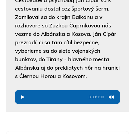
Cestovateľ a psychológ Ján Cipár sa k
cestovaniu dostal cez športový šerm.
Zamiloval sa do krajín Balkánu a v
rozhovore so Zuzkou Čaprnkovou nás
vezme do Albánska a Kosova. Ján Cipár
prezradí, či sa tam cítil bezpečne,
vyberieme sa do siete vojenských
bunkrov, do Tirany - hlavného mesta
Albánska aj do prekliatych hôr na hranici
s Čiernou Horou a Kosovom.
0:00
/
0:00