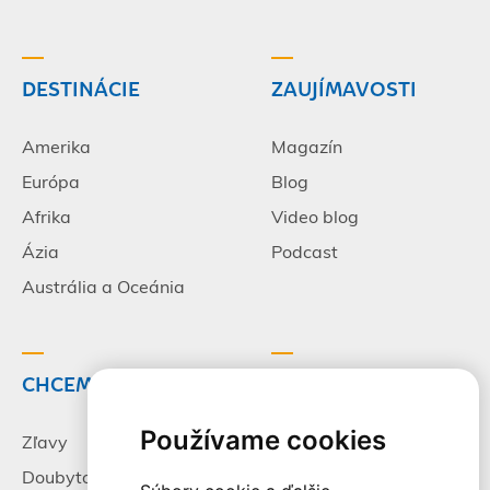
DESTINÁCIE
ZAUJÍMAVOSTI
Amerika
Magazín
Európa
Blog
Afrika
Video blog
Ázia
Podcast
Austrália a Oceánia
CHCEM CESTOVAŤ
INFORMÁCIE
Používame cookies
Zľavy
Pracovné príležitosti
Doubytovanie
Poistenie