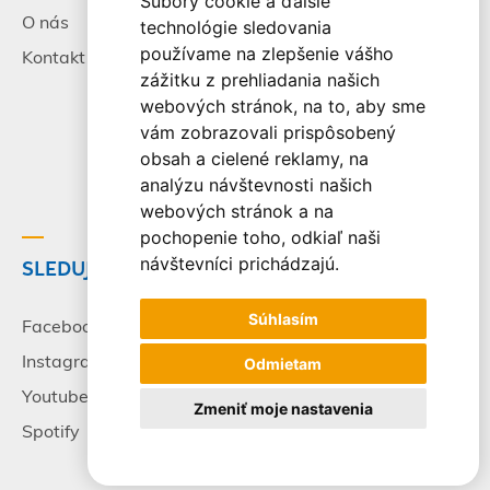
Súbory cookie a ďalšie
O nás
Všeobecné zmluvné
technológie sledovania
podmienky
používame na zlepšenie vášho
Kontakt
zážitku z prehliadania našich
Alternatívne riešenie
webových stránok, na to, aby sme
sporov
vám zobrazovali prispôsobený
Spracovanie osobných
obsah a cielené reklamy, na
údajov
analýzu návštevnosti našich
webových stránok a na
pochopenie toho, odkiaľ naši
návštevníci prichádzajú.
SLEDUJTE NÁS
© 2003-2026 - CK Victory
Travel, s.r.o. Všetky práva
Súhlasím
vyhradené.
Facebook
Instagram
Odmietam
Youtube
Zmeniť moje nastavenia
Spotify