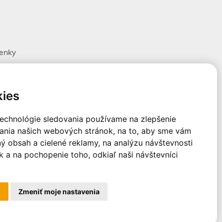
enky
ov
jov
ies
technológie sledovania používame na zlepšenie
dania našich webových stránok, na to, aby sme vám
l, s.r.o. Všetky práva vyhradené.
ý obsah a cielené reklamy, na analýzu návštevnosti
 a na pochopenie toho, odkiaľ naši návštevníci
m
Zmeniť moje nastavenia