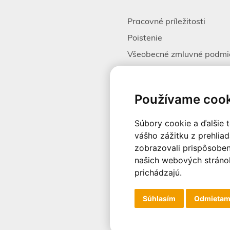
Pracovné príležitosti
Poistenie
Všeobecné zmluvné podmi
Alternatívne riešenie spor
Spracovanie osobných úda
Používame cook
Súbory cookie a ďalšie 
vášho zážitku z prehlia
© 2003-2026 - CK Victory Trave
zobrazovali prispôsoben
našich webových stránok
prichádzajú.
Súhlasím
Odmieta