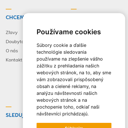
CHCEM CESTOVAŤ
INFORMÁCIE
Používame cookies
Zľavy
Pracovné príležitosti
Doubytovanie
Poistenie
Súbory cookie a ďalšie
O nás
Všeobecné zmluvné
technológie sledovania
podmienky
používame na zlepšenie vášho
Kontakt
zážitku z prehliadania našich
Alternatívne riešenie
webových stránok, na to, aby sme
sporov
vám zobrazovali prispôsobený
Spracovanie osobných
obsah a cielené reklamy, na
údajov
analýzu návštevnosti našich
webových stránok a na
pochopenie toho, odkiaľ naši
návštevníci prichádzajú.
SLEDUJTE NÁS
© 2003-2026 - CK Victory
Travel, s.r.o. Všetky práva