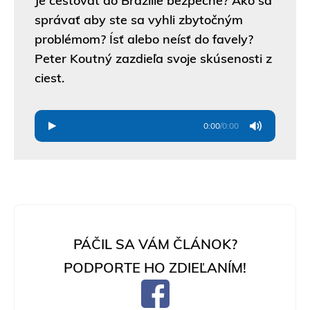
Je cestovať do Brazílie bezpečné? Ako sa
správať aby ste sa vyhli zbytočným
problémom? Ísť alebo neísť do favely?
Peter Koutný zazdieľa svoje skúsenosti z
ciest.
0:00
/
0:00
PÁČIL SA VÁM ČLÁNOK?
PODPORTE HO ZDIEĽANÍM!