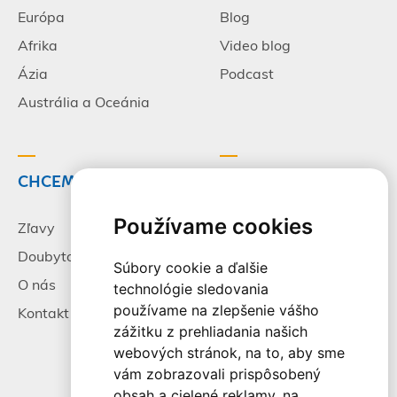
Európa
Blog
Afrika
Video blog
Ázia
Podcast
Austrália a Oceánia
CHCEM CESTOVAŤ
INFORMÁCIE
Používame cookies
Zľavy
Pracovné príležitosti
Doubytovanie
Poistenie
Súbory cookie a ďalšie
O nás
Všeobecné zmluvné
technológie sledovania
podmienky
používame na zlepšenie vášho
Kontakt
zážitku z prehliadania našich
Alternatívne riešenie
webových stránok, na to, aby sme
sporov
vám zobrazovali prispôsobený
Spracovanie osobných
obsah a cielené reklamy, na