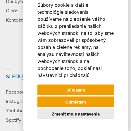
Doubytovanie
Poistenie
Súbory cookie a ďalšie
O nás
Všeobecné zmluvné
technológie sledovania
podmienky
používame na zlepšenie vášho
Kontakt
zážitku z prehliadania našich
Alternatívne riešenie
webových stránok, na to, aby sme
sporov
vám zobrazovali prispôsobený
Spracovanie osobných
obsah a cielené reklamy, na
údajov
analýzu návštevnosti našich
webových stránok a na
pochopenie toho, odkiaľ naši
návštevníci prichádzajú.
SLEDUJTE NÁS
© 2003-2026 - CK Victory
Travel, s.r.o. Všetky práva
Súhlasím
vyhradené.
Facebook
Instagram
Odmietam
Youtube
Zmeniť moje nastavenia
Spotify