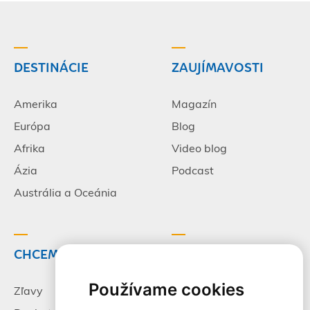
DESTINÁCIE
ZAUJÍMAVOSTI
Amerika
Magazín
Európa
Blog
Afrika
Video blog
Ázia
Podcast
Austrália a Oceánia
CHCEM CESTOVAŤ
INFORMÁCIE
Používame cookies
Zľavy
Pracovné príležitosti