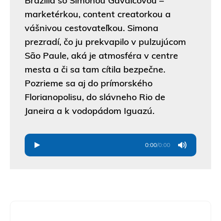
Brazília so Simonou Gavalcovou –
marketérkou, content creatorkou a
vášnivou cestovateľkou. Simona
prezradí, čo ju prekvapilo v pulzujúcom
São Paule, aká je atmosféra v centre
mesta a či sa tam cítila bezpečne.
Pozrieme sa aj do prímorského
Florianopolisu, do slávneho Rio de
Janeira a k vodopádom Iguazú.
0:00
/
0:00