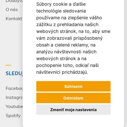
Doubytovanie
Poistenie
Súbory cookie a ďalšie
O nás
Všeobecné zmluvné
technológie sledovania
podmienky
používame na zlepšenie vášho
Kontakt
zážitku z prehliadania našich
Alternatívne riešenie
webových stránok, na to, aby sme
sporov
vám zobrazovali prispôsobený
Spracovanie osobných
obsah a cielené reklamy, na
údajov
analýzu návštevnosti našich
webových stránok a na
pochopenie toho, odkiaľ naši
návštevníci prichádzajú.
SLEDUJTE NÁS
© 2003-2026 - CK Victory
Travel, s.r.o. Všetky práva
Súhlasím
vyhradené.
Facebook
Instagram
Odmietam
Youtube
Zmeniť moje nastavenia
Spotify