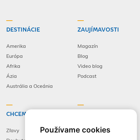
DESTINÁCIE
ZAUJÍMAVOSTI
Amerika
Magazín
Európa
Blog
Afrika
Video blog
Ázia
Podcast
Austrália a Oceánia
CHCEM CESTOVAŤ
INFORMÁCIE
Používame cookies
Zľavy
Pracovné príležitosti