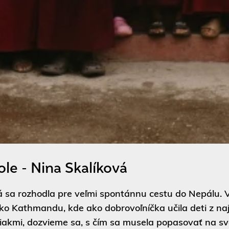
le - Nina Skalíková
 sa rozhodla pre veľmi spontánnu cestu do Nepálu. V
ko Kathmandu, kde ako dobrovoľníčka učila deti z naj
 žiakmi, dozvieme sa, s čím sa musela popasovať na sv