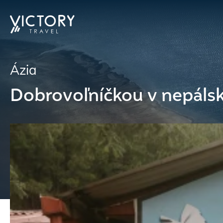
Ázia
Dobrovoľníčkou v nepálske