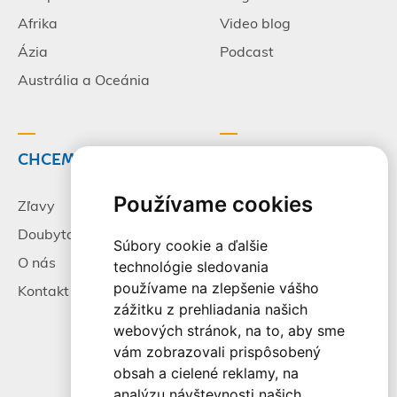
Afrika
Video blog
Ázia
Podcast
Austrália a Oceánia
CHCEM CESTOVAŤ
INFORMÁCIE
Používame cookies
Zľavy
Pracovné príležitosti
Doubytovanie
Poistenie
Súbory cookie a ďalšie
O nás
Všeobecné zmluvné
technológie sledovania
podmienky
používame na zlepšenie vášho
Kontakt
zážitku z prehliadania našich
Alternatívne riešenie
webových stránok, na to, aby sme
sporov
vám zobrazovali prispôsobený
Spracovanie osobných
obsah a cielené reklamy, na
údajov
analýzu návštevnosti našich