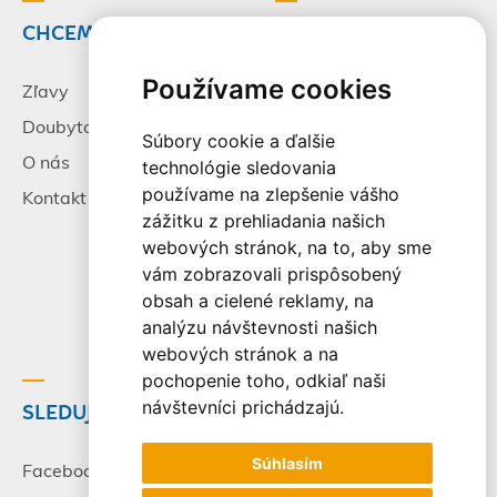
CHCEM CESTOVAŤ
INFORMÁCIE
Používame cookies
Zľavy
Pracovné príležitosti
Doubytovanie
Poistenie
Súbory cookie a ďalšie
O nás
Všeobecné zmluvné
technológie sledovania
podmienky
používame na zlepšenie vášho
Kontakt
zážitku z prehliadania našich
Alternatívne riešenie
webových stránok, na to, aby sme
sporov
vám zobrazovali prispôsobený
Spracovanie osobných
obsah a cielené reklamy, na
údajov
analýzu návštevnosti našich
webových stránok a na
pochopenie toho, odkiaľ naši
návštevníci prichádzajú.
SLEDUJTE NÁS
© 2003-2026 - CK Victory
Travel, s.r.o. Všetky práva
Súhlasím
vyhradené.
Facebook