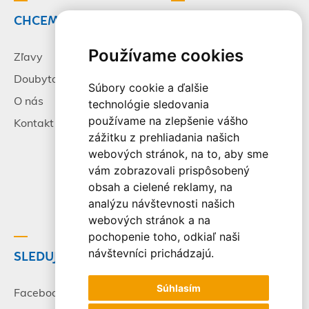
CHCEM CESTOVAŤ
INFORMÁCIE
Používame cookies
Zľavy
Pracovné príležitosti
Doubytovanie
Poistenie
Súbory cookie a ďalšie
O nás
Všeobecné zmluvné
technológie sledovania
podmienky
používame na zlepšenie vášho
Kontakt
zážitku z prehliadania našich
Alternatívne riešenie
webových stránok, na to, aby sme
sporov
vám zobrazovali prispôsobený
Spracovanie osobných
obsah a cielené reklamy, na
údajov
analýzu návštevnosti našich
webových stránok a na
pochopenie toho, odkiaľ naši
návštevníci prichádzajú.
SLEDUJTE NÁS
© 2003-2026 - CK Victory
Travel, s.r.o. Všetky práva
Súhlasím
vyhradené.
Facebook