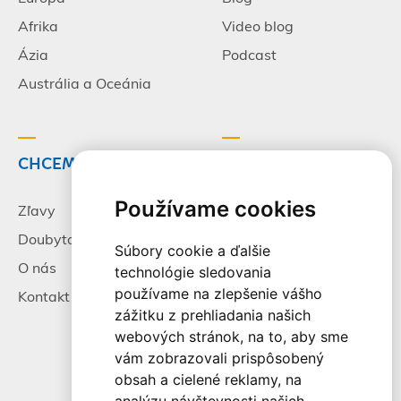
Afrika
Video blog
Ázia
Podcast
Austrália a Oceánia
CHCEM CESTOVAŤ
INFORMÁCIE
Používame cookies
Zľavy
Pracovné príležitosti
Doubytovanie
Poistenie
Súbory cookie a ďalšie
O nás
Všeobecné zmluvné
technológie sledovania
podmienky
používame na zlepšenie vášho
Kontakt
zážitku z prehliadania našich
Alternatívne riešenie
webových stránok, na to, aby sme
sporov
vám zobrazovali prispôsobený
Spracovanie osobných
obsah a cielené reklamy, na
údajov