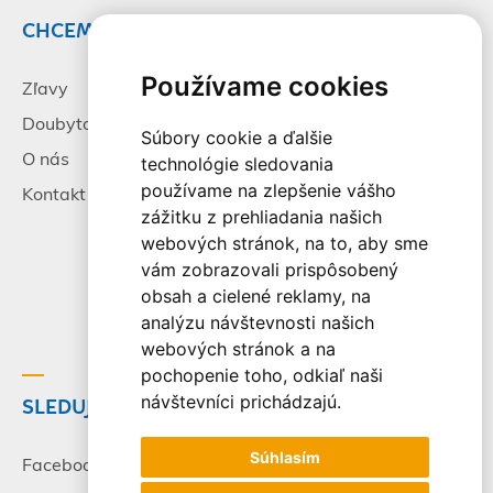
CHCEM CESTOVAŤ
INFORMÁCIE
Používame cookies
Zľavy
Pracovné príležitosti
Doubytovanie
Poistenie
Súbory cookie a ďalšie
O nás
Všeobecné zmluvné
technológie sledovania
podmienky
používame na zlepšenie vášho
Kontakt
zážitku z prehliadania našich
Alternatívne riešenie
webových stránok, na to, aby sme
sporov
vám zobrazovali prispôsobený
Spracovanie osobných
obsah a cielené reklamy, na
údajov
analýzu návštevnosti našich
webových stránok a na
pochopenie toho, odkiaľ naši
návštevníci prichádzajú.
SLEDUJTE NÁS
© 2003-2026 - CK Victory
Travel, s.r.o. Všetky práva
Súhlasím
vyhradené.
Facebook