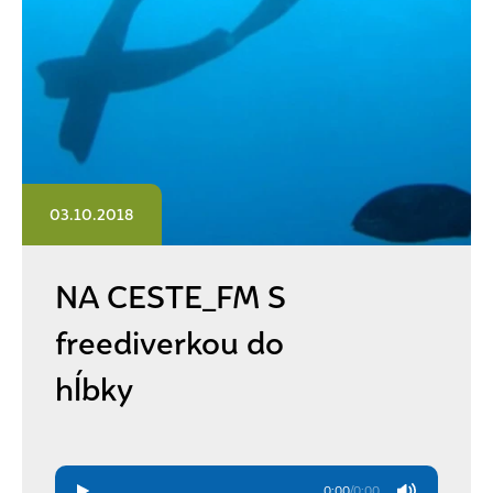
03.10.2018
NA CESTE_FM S
freediverkou do
hĺbky
0:00
/
0:00