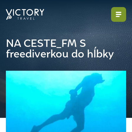
NA CESTE_FM S
freediverkou do hĺbky