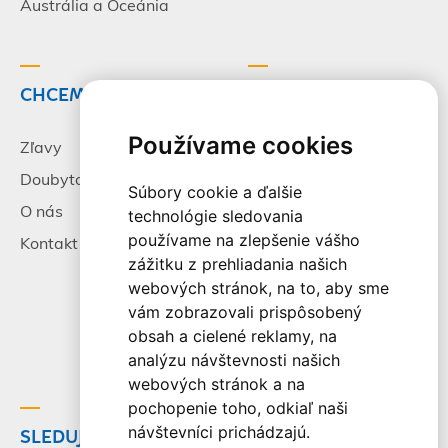
Austrália a Oceánia
CHCEM CESTOVAŤ
INFORMÁCIE
Používame cookies
Zľavy
Pracovné príležitosti
Doubytovanie
Poistenie
Súbory cookie a ďalšie
O nás
Všeobecné zmluvné
technológie sledovania
podmienky
používame na zlepšenie vášho
Kontakt
zážitku z prehliadania našich
Alternatívne riešenie
webových stránok, na to, aby sme
sporov
vám zobrazovali prispôsobený
Spracovanie osobných
obsah a cielené reklamy, na
údajov
analýzu návštevnosti našich
webových stránok a na
pochopenie toho, odkiaľ naši
návštevníci prichádzajú.
SLEDUJTE NÁS