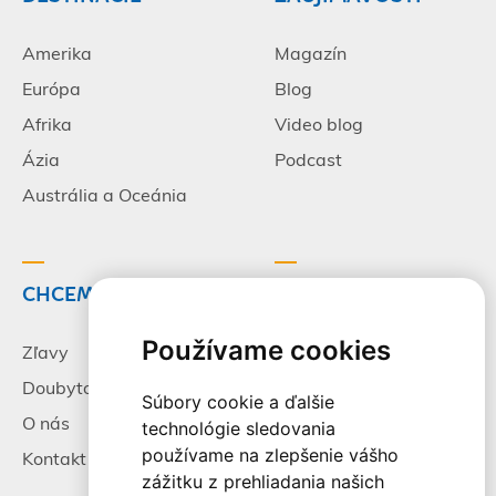
Amerika
Magazín
Európa
Blog
Afrika
Video blog
Ázia
Podcast
Austrália a Oceánia
CHCEM CESTOVAŤ
INFORMÁCIE
Používame cookies
Zľavy
Pracovné príležitosti
Doubytovanie
Poistenie
Súbory cookie a ďalšie
O nás
Všeobecné zmluvné
technológie sledovania
podmienky
používame na zlepšenie vášho
Kontakt
zážitku z prehliadania našich
Alternatívne riešenie