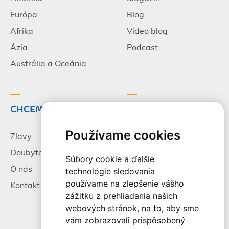
Európa
Blog
Afrika
Video blog
Ázia
Podcast
Austrália a Oceánia
CHCEM CESTOVAŤ
INFORMÁCIE
Používame cookies
Zľavy
Pracovné príležitosti
Doubytovanie
Poistenie
Súbory cookie a ďalšie
O nás
Všeobecné zmluvné
technológie sledovania
podmienky
používame na zlepšenie vášho
Kontakt
zážitku z prehliadania našich
Alternatívne riešenie
webových stránok, na to, aby sme
sporov
vám zobrazovali prispôsobený
Spracovanie osobných