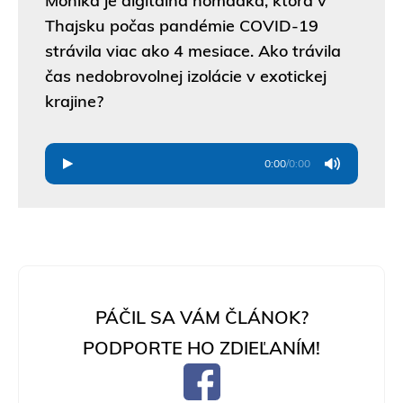
Monika je digitálna nomádka, ktorá v
Thajsku počas pandémie COVID-19
strávila viac ako 4 mesiace. Ako trávila
čas nedobrovolnej izolácie v exotickej
krajine?
0:00
/
0:00
PÁČIL SA VÁM ČLÁNOK?
PODPORTE HO ZDIEĽANÍM!