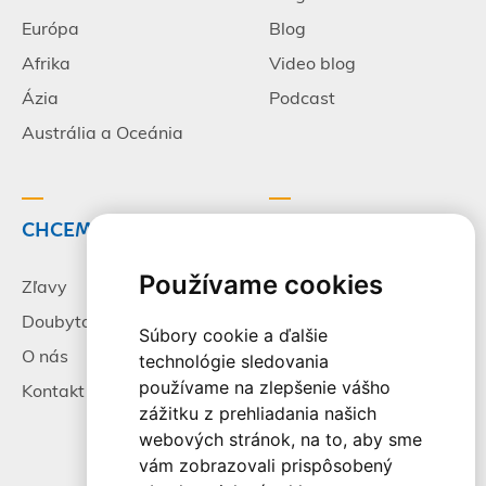
Európa
Blog
Afrika
Video blog
Ázia
Podcast
Austrália a Oceánia
CHCEM CESTOVAŤ
INFORMÁCIE
Používame cookies
Zľavy
Pracovné príležitosti
Doubytovanie
Poistenie
Súbory cookie a ďalšie
O nás
Všeobecné zmluvné
technológie sledovania
podmienky
používame na zlepšenie vášho
Kontakt
zážitku z prehliadania našich
Alternatívne riešenie
webových stránok, na to, aby sme
sporov
vám zobrazovali prispôsobený
Spracovanie osobných