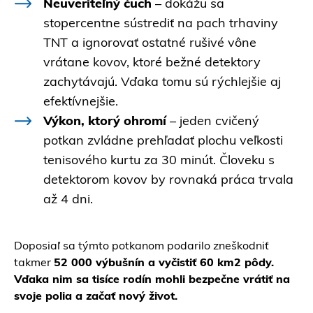
Neuveriteľný čuch
– dokážu sa
stopercentne sústrediť na pach trhaviny
TNT a ignorovať ostatné rušivé vône
vrátane kovov, ktoré bežné detektory
zachytávajú. Vďaka tomu sú rýchlejšie aj
efektívnejšie.
Výkon, ktorý ohromí
– jeden cvičený
potkan zvládne prehľadať plochu veľkosti
tenisového kurtu za 30 minút. Človeku s
detektorom kovov by rovnaká práca trvala
až 4 dni.
Doposiaľ sa týmto potkanom podarilo zneškodniť
takmer
52 000 výbušnín a vyčistiť 60 km2 pôdy.
Vďaka nim sa tisíce rodín mohli bezpečne vrátiť na
svoje polia a začať nový život.