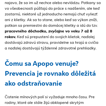
najavo, že sa im už nechce alebo nevládzu. Potkany sa
vo všeobecnosti púšťajú do práce s nadšením, ale keď
zostarnú, niektoré už jednoducho nemajú chuť vyliezť
ani z klietky. Ak sa to stane, alebo keď sa výkon zníži,
potkan sa premiestni do domácej klietky a idú do tzv.
pracovného dôchodku, zvyčajne vo veku 7 až 8
rokov.
Keď sú prepustení do svojich klietok, naďalej
dostávajú zdravú stravu, pravidelne sa hrajú a cvičia
a naďalej dostávajú týždenné zdravotné prehliadky.
Čomu sa Apopo venuje?
Prevencia je rovnako dôležitá
ako odstraňovanie
Čistenie mínových polí si vyžaduje mnoho času. Pre
rodiny, ktoré ale stále žijú obklopené skrytým