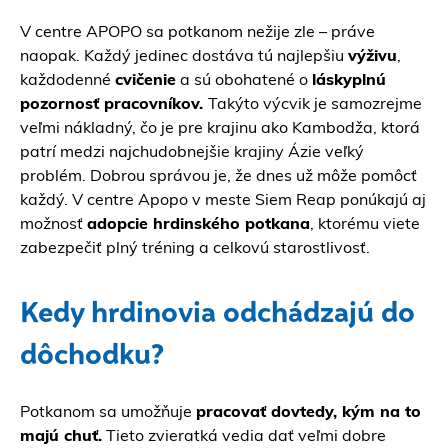
V centre APOPO sa potkanom nežije zle – práve
naopak. Každý jedinec dostáva tú najlepšiu
výživu
,
každodenné
cvičenie
a sú obohatené o
láskyplnú
pozornosť pracovníkov.
Takýto výcvik je samozrejme
veľmi nákladný, čo je pre krajinu ako Kambodža, ktorá
patrí medzi najchudobnejšie krajiny Ázie veľký
problém. Dobrou správou je, že dnes už môže pomôcť
každý. V centre Apopo v meste Siem Reap ponúkajú aj
možnosť
adopcie hrdinského potkana
, ktorému viete
zabezpečiť plný tréning a celkovú starostlivosť.
Kedy hrdinovia odchádzajú do
dôchodku?
Potkanom sa umožňuje
pracovať dovtedy, kým na to
majú chuť.
Tieto zvieratká vedia dať veľmi dobre