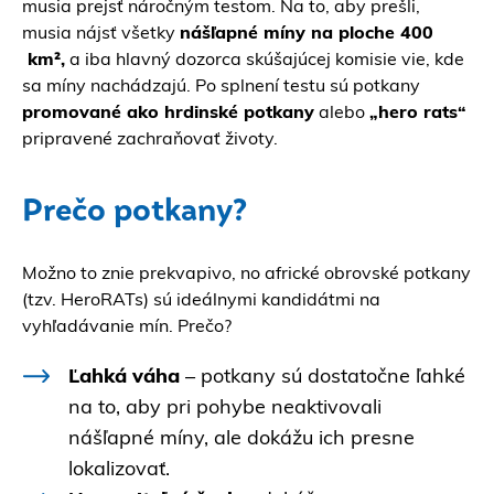
musia prejsť náročným testom. Na to, aby prešli,
musia nájsť všetky
nášľapné míny na ploche 400
km²,
a iba hlavný dozorca skúšajúcej komisie vie, kde
sa míny nachádzajú. Po splnení testu sú potkany
promované ako hrdinské potkany
alebo
„hero rats“
pripravené zachraňovať životy.
Prečo potkany?
Možno to znie prekvapivo, no africké obrovské potkany
(tzv. HeroRATs) sú ideálnymi kandidátmi na
vyhľadávanie mín. Prečo?
Ľahká váha
– potkany sú dostatočne ľahké
na to, aby pri pohybe neaktivovali
nášľapné míny, ale dokážu ich presne
lokalizovať.