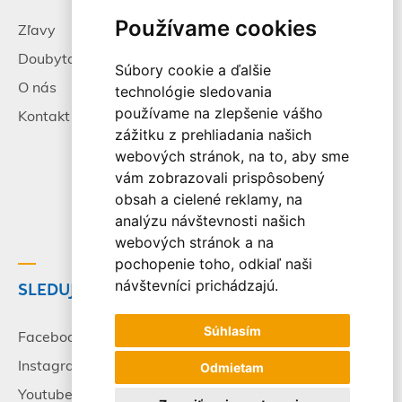
Používame cookies
Zľavy
Pracovné príležitosti
Doubytovanie
Poistenie
Súbory cookie a ďalšie
O nás
Všeobecné zmluvné
technológie sledovania
podmienky
používame na zlepšenie vášho
Kontakt
zážitku z prehliadania našich
Alternatívne riešenie
webových stránok, na to, aby sme
sporov
vám zobrazovali prispôsobený
Spracovanie osobných
obsah a cielené reklamy, na
údajov
analýzu návštevnosti našich
webových stránok a na
pochopenie toho, odkiaľ naši
návštevníci prichádzajú.
SLEDUJTE NÁS
© 2003-2026 - CK Victory
Travel, s.r.o. Všetky práva
Súhlasím
vyhradené.
Facebook
Instagram
Odmietam
Youtube