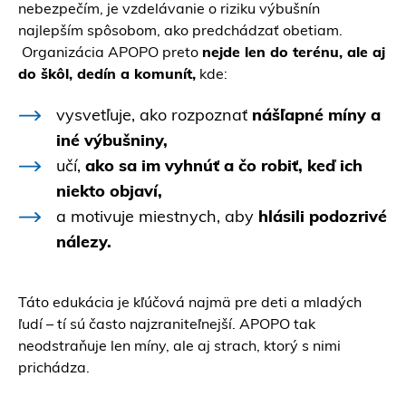
nebezpečím, je vzdelávanie o riziku výbušnín
najlepším spôsobom, ako predchádzať obetiam.
Organizácia APOPO preto
nejde len do terénu, ale aj
do škôl, dedín a komunít,
kde:
vysvetľuje, ako rozpoznať
nášľapné míny a
iné výbušniny,
učí,
ako sa im vyhnúť a čo robiť, keď ich
niekto objaví,
a motivuje miestnych, aby
hlásili podozrivé
nálezy.
Táto edukácia je kľúčová najmä pre deti a mladých
ľudí – tí sú často najzraniteľnejší. APOPO tak
neodstraňuje len míny, ale aj strach, ktorý s nimi
prichádza.