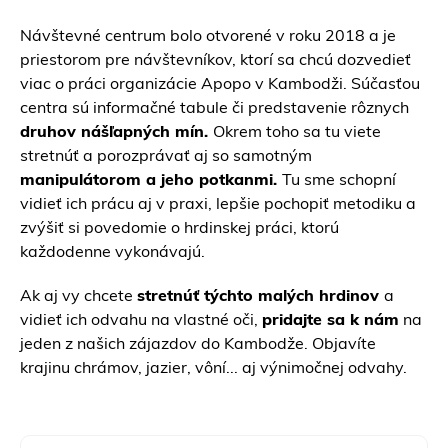
Návštevné centrum bolo otvorené v roku 2018 a je
priestorom pre návštevníkov, ktorí sa chcú dozvedieť
viac o práci organizácie Apopo v Kambodži. Súčasťou
centra sú informačné tabule či predstavenie rôznych
druhov nášľapných mín.
Okrem toho sa tu viete
stretnúť a porozprávať aj so samotným
manipulátorom a jeho potkanmi.
Tu sme schopní
vidieť ich prácu aj v praxi, lepšie pochopiť metodiku a
zvýšiť si povedomie o hrdinskej práci, ktorú
každodenne vykonávajú.
Ak aj vy chcete
stretnúť týchto malých hrdinov
a
vidieť ich odvahu na vlastné oči,
pridajte sa k nám
na
jeden z našich zájazdov do Kambodže. Objavíte
krajinu chrámov, jazier, vôní... aj výnimočnej odvahy.