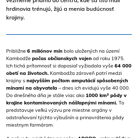
vezmeme priamo do centra, kde sa títo malí
hrdinovia trénujú, žijú a menia budúcnosť
krajiny.
Približne
6 miliónov mín
bolo uložených na území
Kambodže
počas občianskych vojen
od roku 1975.
Ich tichá prítomnosť si doposiaľ vyžiadala vyše
64 000
obetí na životoch.
Kambodža zároveň patrí medzi
krajiny s
najvyšším počtom amputácií spôsobených
mínami na obyvateľa
– dnes ich evidujú vyše 40 000.
Do dnešného dňa je stále viac ako
1000 km² pôdy v
krajine kontaminovaných nášľapnými mínami.
To
predstavuje veľkú výzvu pre miestne orgány v
odstraňovaní týchto výbušnín a prinavrátenia pôdy
miestnym farmárom.