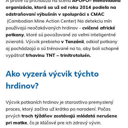
A práve tu prichádza na scénu
APOPO– mimovládna
organizácia, ktorá sa už od roku 2014 podieľa na
odstraňovaní výbušnín v spolupráci s CMAC
(Cambodian Mine Action Center) Na detekciu mín
používajú neočakávaných hrdinov -
cvičené africké
potkany
, ktoré sú považované za veľmi inteligentné
zvieratá. Výcvik prebieha
v Tanzánii
, odkiaľ potkany
aj pochádzajú a sú trénované na to, aby boli schopné
vypátrať
trhavinu TNT – trinitrotoluén.
Ako vyzerá výcvik týchto
hrdinov?
Výcvik potkaních hrdinov je starostlivo premyslený
proces, ktorý začína už krátko po narodení. Počas
prvých
troch týždňov zostávajú mláďatá nerušene
pri matke
, čo je kľúčové pre ich zdravý vývin.