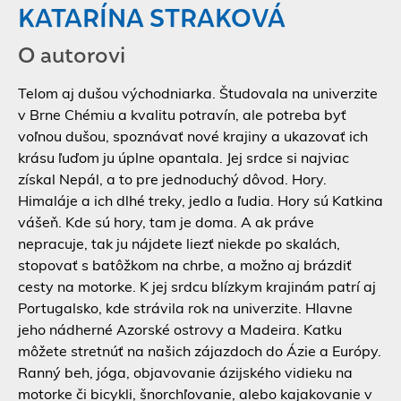
KATARÍNA STRAKOVÁ
O autorovi
Telom aj dušou východniarka. Študovala na univerzite
v Brne Chémiu a kvalitu potravín, ale potreba byť
voľnou dušou, spoznávať nové krajiny a ukazovať ich
krásu ľuďom ju úplne opantala. Jej srdce si najviac
získal Nepál, a to pre jednoduchý dôvod. Hory.
Himaláje a ich dlhé treky, jedlo a ľudia. Hory sú Katkina
vášeň. Kde sú hory, tam je doma. A ak práve
nepracuje, tak ju nájdete liezť niekde po skalách,
stopovať s batôžkom na chrbe, a možno aj brázdiť
cesty na motorke. K jej srdcu blízkym krajinám patrí aj
Portugalsko, kde strávila rok na univerzite. Hlavne
jeho nádherné Azorské ostrovy a Madeira. Katku
môžete stretnúť na našich zájazdoch do Ázie a Európy.
Ranný beh, jóga, objavovanie ázijského vidieku na
motorke či bicykli, šnorchľovanie, alebo kajakovanie v