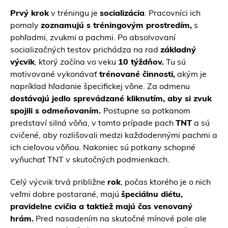
Prvý krok
v tréningu je
socializácia
. Pracovníci ich
pomaly
zoznamujú s tréningovým prostredím,
s
pohľadmi, zvukmi a pachmi. Po absolvovaní
socializačných testov prichádza na rad
základný
výcvik
, ktorý začína vo veku
10 týždňov.
Tu sú
motivované vykonávať
trénované činnosti,
akým je
napríklad hľadanie špecifickej vône. Za odmenu
dostávajú jedlo sprevádzané kliknutím, aby si zvuk
spojili s odmeňovaním.
Postupne sa potkanom
predstaví silná vôňa, v tomto prípade pach
TNT
a sú
cvičené, aby rozlišovali medzi každodennými pachmi a
ich cieľovou vôňou. Nakoniec sú potkany schopné
vyňuchať TNT v skutočných podmienkach.
Celý výcvik trvá približne
rok
, počas ktorého je o nich
veľmi dobre postarané, majú
špeciálnu diétu,
pravidelne cvičia a taktiež majú čas venovaný
hrám.
Pred nasadením na skutočné mínové pole ale