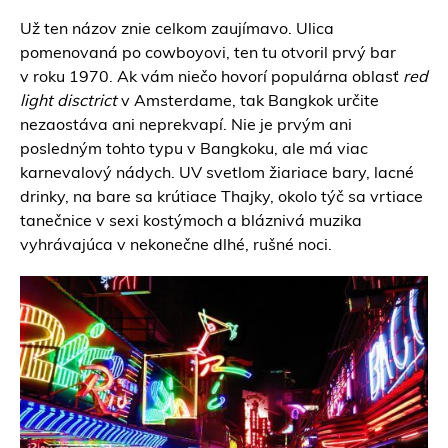
Už ten názov znie celkom zaujímavo. Ulica
pomenovaná po cowboyovi, ten tu otvoril prvý bar
v roku 1970. Ak vám niečo hovorí populárna oblasť
red
light disctrict
v Amsterdame, tak Bangkok určite
nezaostáva ani neprekvapí. Nie je prvým ani
posledným tohto typu v Bangkoku, ale má viac
karnevalový nádych. UV svetlom žiariace bary, lacné
drinky, na bare sa krútiace Thajky, okolo týč sa vrtiace
tanečnice v sexi kostýmoch a bláznivá muzika
vyhrávajúca v nekonečne dlhé, rušné noci.