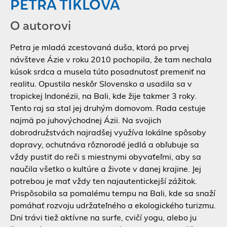
PETRA TIKLOVÁ
O autorovi
Petra je mladá zcestovaná duša, ktorá po prvej
návšteve Ázie v roku 2010 pochopila, že tam nechala
kúsok srdca a musela túto posadnutosť premeniť na
realitu. Opustila neskôr Slovensko a usadila sa v
tropickej Indonézii, na Bali, kde žije takmer 3 roky.
Tento raj sa stal jej druhým domovom. Rada cestuje
najmä po juhovýchodnej Ázii. Na svojich
dobrodružstvách najradšej využíva lokálne spôsoby
dopravy, ochutnáva rôznorodé jedlá a obľubuje sa
vždy pustiť do reči s miestnymi obyvaťeľmi, aby sa
naučila všetko o kultúre a živote v danej krajine. Jej
potrebou je mať vždy ten najautentickejší zážitok.
Prispôsobila sa pomalému tempu na Bali, kde sa snaží
pomáhať rozvoju udržateľného a ekologického turizmu.
Dni trávi tiež aktívne na surfe, cvičí yogu, alebo ju