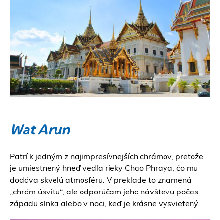
Wat Arun
Patrí k jedným z najimpresívnejších chrámov, pretože
je umiestnený hneď vedľa rieky Chao Phraya, čo mu
dodáva skvelú atmosféru. V preklade to znamená
„chrám úsvitu“, ale odporúčam jeho návštevu počas
západu slnka alebo v noci, keď je krásne vysvietený.