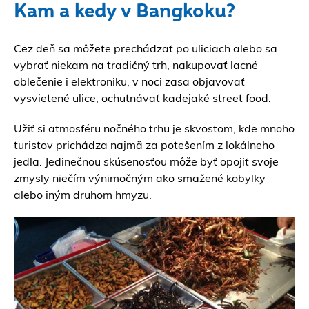
Kam a kedy v Bangkoku?
Cez deň sa môžete prechádzať po uliciach alebo sa
vybrať niekam na tradičný trh, nakupovať lacné
oblečenie i elektroniku, v noci zasa objavovať
vysvietené ulice, ochutnávať kadejaké street food.
Užiť si atmosféru nočného trhu je skvostom, kde mnoho
turistov prichádza najmä za potešením z lokálneho
jedla. Jedinečnou skúsenosťou môže byť opojiť svoje
zmysly niečím výnimočným ako smažené kobylky
alebo iným druhom hmyzu.