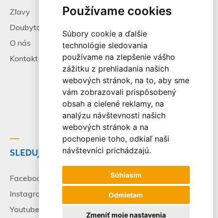
Používame cookies
Zľavy
Pracovné príležitosti
Doubytovanie
Poistenie
Súbory cookie a ďalšie
O nás
Všeobecné zmluvné
technológie sledovania
podmienky
používame na zlepšenie vášho
Kontakt
zážitku z prehliadania našich
Alternatívne riešenie
webových stránok, na to, aby sme
sporov
vám zobrazovali prispôsobený
Spracovanie osobných
obsah a cielené reklamy, na
údajov
analýzu návštevnosti našich
webových stránok a na
pochopenie toho, odkiaľ naši
návštevníci prichádzajú.
SLEDUJTE NÁS
© 2003-2026 - CK Victory
Travel, s.r.o. Všetky práva
Súhlasím
vyhradené.
Facebook
Instagram
Odmietam
Youtube
Zmeniť moje nastavenia