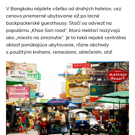
V Bangkoku nájdete všetko od drahých hotelov, cez
cenovo priemerné ubytovanie až po lacné
backpackerské guesthousy. Stačí sa odviezť na
populárnu „Khao San road“, ktorú niektorí nazývajú
ako „miesto na zmiznutie“. Je to taká nejaká centrálna
oblasť ponúkajúca ubytovanie, rôzne obchody
s použitými knihami, remeslami, oblečením, atď.