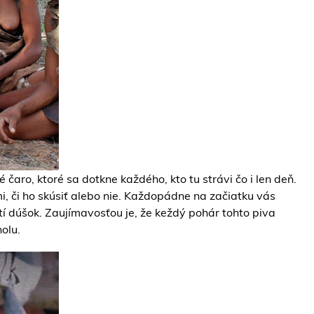
 čaro, ktoré sa dotkne každého, kto tu strávi čo i len deň.
, či ho skúsiť alebo nie. Každopádne na začiatku vás
etí dúšok. Zaujímavosťou je, že keždý pohár tohto piva
holu.