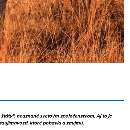
é štáty“, neuznané svetoým spoločenstvom. Aj to je
zaujímavosti, ktoré pobavia a zaujmú.