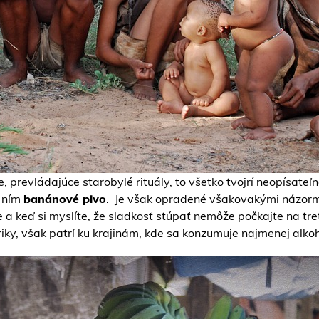
 prevládajúce starobylé rituály, to všetko tvojrí neopísateľné
e ním
banánové pivo
. Je však opradené všakovakými názormi
e a keď si myslíte, že sladkosť stúpať nemôže počkajte na tr
Afriky, však patrí ku krajinám, kde sa konzumuje najmenej alko