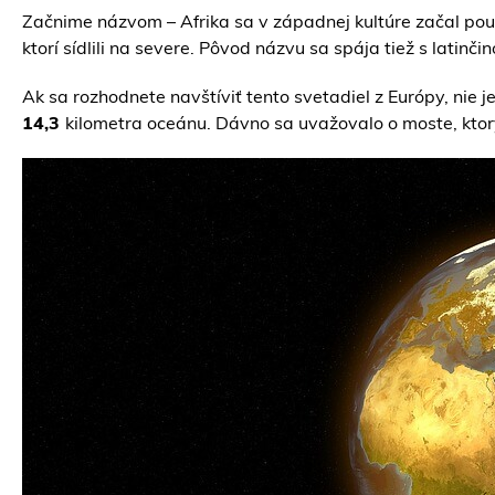
Začnime názvom – Afrika sa v západnej kultúre začal použ
ktorí sídlili na severe. Pôvod názvu sa spája tiež s latinči
Ak sa rozhodnete navštíviť tento svetadiel z Európy, nie j
14,3
kilometra oceánu. Dávno sa uvažovalo o moste, ktorý