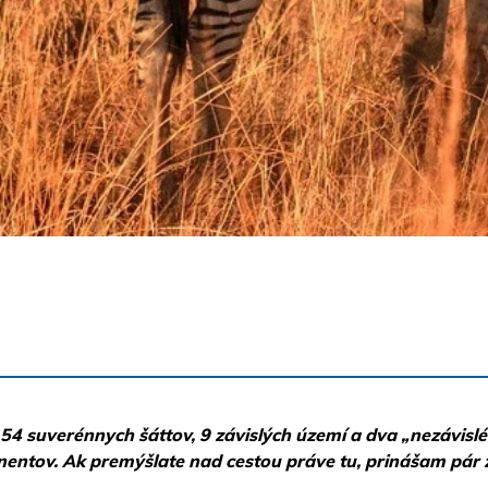
. 54 suverénnych šáttov, 9 závislých území a dva „nezávisl
tinentov. Ak premýšlate nad cestou práve tu, prinášam pár 