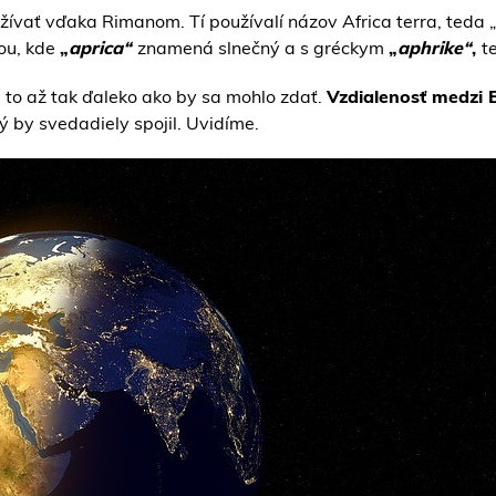
ívať vďaka Rimanom. Tí používalí názov Africa terra, teda „
nou, kde
„
aprica“
znamená slnečný a s gréckym
„
aphrike“
,
t
e to až tak ďaleko ako by sa mohlo zdať.
Vzdialenosť medzi 
 by svedadiely spojil. Uvidíme.