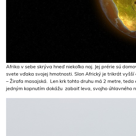
Afrika v sebe skrýva hneď niekoľko naj. Jej prérie sú do
svete vďaka svojej hmotnosti. Slon Africký je trikrát vyšš
– Žirafa masajská. Len krk tohto druhu má 2 metre, teda 
jedným kopnutím dokážu zabaiť leva, svojho úhlavného n