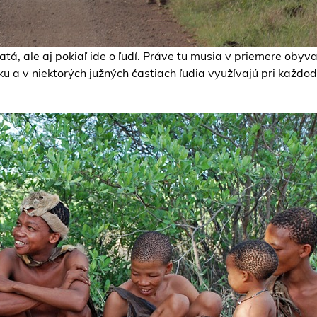
ratá, ale aj pokiaľ ide o ľudí. Práve tu musia v priemere obyv
 a v niektorých južných častiach ľudia využívajú pri každode