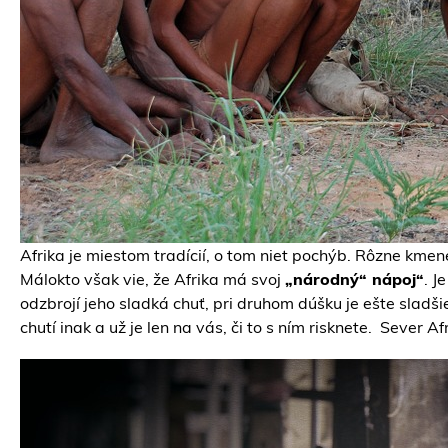
Afrika je miestom tradícií, o tom niet pochýb. Rôzne kmene,
Málokto však vie, že Afrika má svoj
„národný“ nápoj“
. J
odzbrojí jeho sladká chuť, pri druhom dúšku je ešte sladši
chutí inak a už je len na vás, či to s ním risknete. Sever 