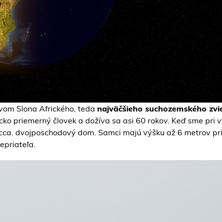
movom Slona Afrického, teda
najväčšieho suchozemského zvi
í cko priemerný človek a dožíva sa asi 60 rokov. Keď sme pri 
cca. dvojposchodový dom. Samci majú výšku až 6 metrov pričom
epriateľa.