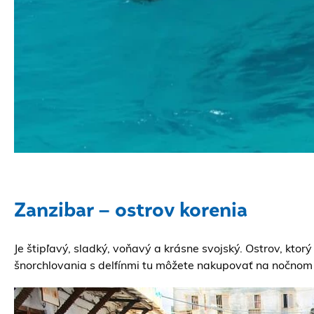
Zanzibar – ostrov korenia
Je štipľavý, sladký, voňavý a krásne svojský. Ostrov, kt
šnorchlovania s delfínmi tu môžete nakupovať na nočnom t