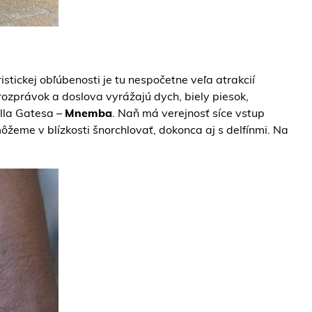
istickej obľúbenosti je tu nespočetne veľa atrakcií
 rozprávok a doslova vyrážajú dych, biely piesok,
illa Gatesa –
Mnemba
. Naň má verejnosť síce vstup
ôžeme v blízkosti šnorchlovať, dokonca aj s delfínmi. Na