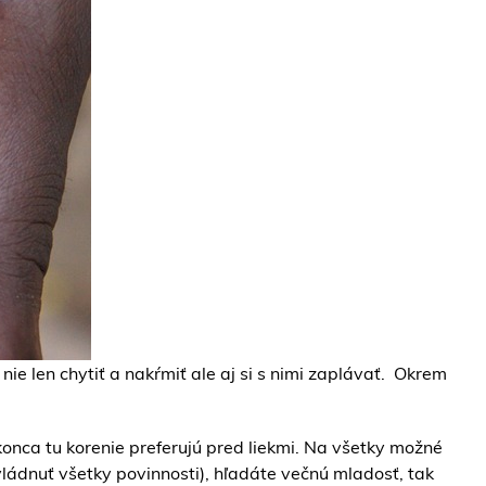
ie len chytiť a nakŕmiť ale aj si s nimi zaplávať. Okrem
onca tu korenie preferujú pred liekmi. Na všetky možné
ládnuť všetky povinnosti), hľadáte večnú mladosť, tak