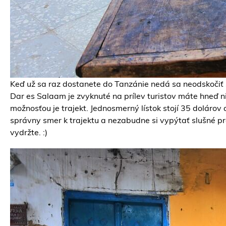
Keď už sa raz dostanete do Tanzánie nedá sa neodskočiť si
Dar es Salaam je zvyknuté na prílev turistov máte hneď ni
možnosťou je trajekt. Jednosmerný lístok stojí 35 dolárov
správny smer k trajektu a nezabudne si vypýtať slušné pr
vydržte. :)