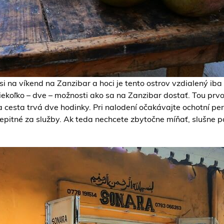
 na víkend na Zanzibar a hoci je tento ostrov vzdialený iba 
ekoľko – dve – možnosti ako sa na Zanzibar dostať. Tou prvou
 a cesta trvá dve hodinky. Pri nalodení očakávajte ochotní p
epitné za služby. Ak teda nechcete zbytočne míňať, slušne p