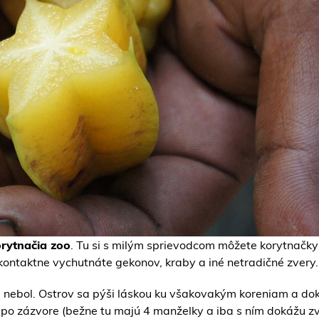
rytnačia zoo
. Tu si s milým sprievodcom môžete korytnačky n
 kontaktne vychutnáte gekonov, kraby a iné netradičné zvery.
 nebol. Ostrov sa pýši láskou ku všakovakým koreniam a dok
e po zázvore (bežne tu majú 4 manželky a iba s ním dokážu zv