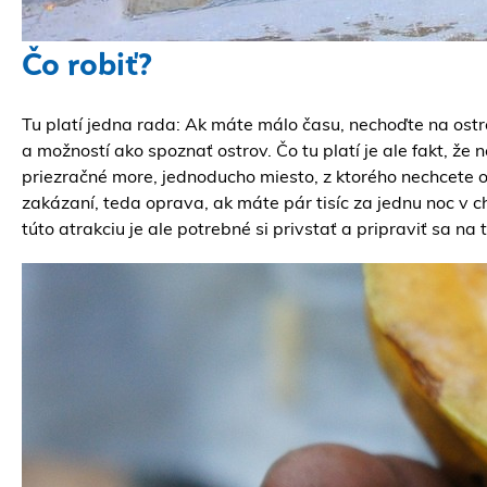
Čo robiť?
Tu platí jedna rada: Ak máte málo času, nechoďte na ostrov 
a možností ako spoznať ostrov. Čo tu platí je ale fakt, že
priezračné more, jednoducho miesto, z ktorého nechcete od
zakázaní, teda oprava, ak máte pár tisíc za jednu noc v c
túto atrakciu je ale potrebné si privstať a pripraviť sa na