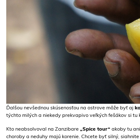
Ďalšou nevšednou skúsenosťou na ostrove môže byť aj
ko
týchto milých a niekedy prekvapivo veľkých fešákov si tu
Kto neabsolvoval na Zanzibare
„Spice tour“
akoby tu ani
choroby a neduhy majú korenie. Chcete byť silný, siahnit