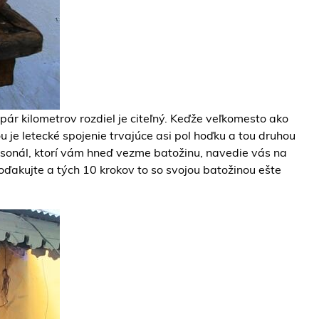
pár kilometrov rozdiel je citeľný. Keďže veľkomesto ako
 je letecké spojenie trvajúce asi pol hoďku a tou druhou
ersonál, ktorí vám hneď vezme batožinu, navedie vás na
oďakujte a tých 10 krokov to so svojou batožinou ešte