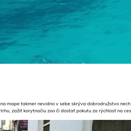
orý na mape takmer nevidno v sebe skrýva dobrodružstvo nech
rhu, zažiť korytnačiu zoo či dostať pokutu za rýchlosť na ce