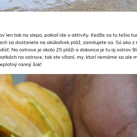
len tak na slepo, pokiaľ ide o aktivity. Keďže sa tu tešia tur
 nech sa dostanete na akúkoľvek pláž, zamilujete sa. Sú ako z
ísť. Na ostrove je okolo 25 pláži a dokonca je tu aj ostrov B
hatkách na ostrove, tak ste vítaní, my, ktorí nemáme sa ale m
 teplotný ranný šok!