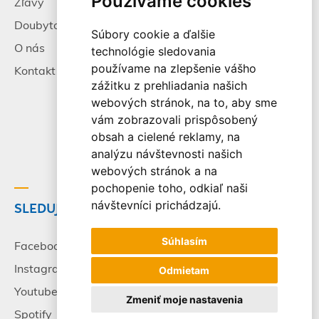
Používame cookies
Zľavy
Pracovné príležitosti
Doubytovanie
Poistenie
Súbory cookie a ďalšie
O nás
Všeobecné zmluvné
technológie sledovania
podmienky
používame na zlepšenie vášho
Kontakt
zážitku z prehliadania našich
Alternatívne riešenie
webových stránok, na to, aby sme
sporov
vám zobrazovali prispôsobený
Spracovanie osobných
obsah a cielené reklamy, na
údajov
analýzu návštevnosti našich
webových stránok a na
pochopenie toho, odkiaľ naši
návštevníci prichádzajú.
SLEDUJTE NÁS
© 2003-2026 - CK Victory
Travel, s.r.o. Všetky práva
Súhlasím
vyhradené.
Facebook
Instagram
Odmietam
Youtube
Zmeniť moje nastavenia
Spotify