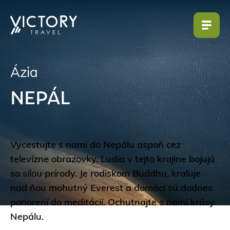
Ázia
NEPÁL
Vycestujte s nami do Nepálu aspoň cez
televízne obrazovky. Ľudia v tejto krajine bojujú
so silou prírody. Je rodiskom Buddhu, kraľuje
nad ňou mohutný Everest a domáci sú dodnes
ponorení do meditácií. Ochutnajte s nami krásy
Nepálu.