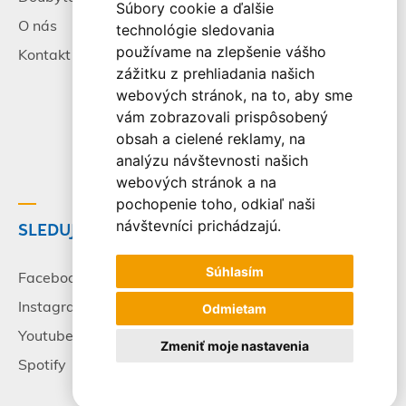
Súbory cookie a ďalšie
O nás
Všeobecné zmluvné
technológie sledovania
podmienky
používame na zlepšenie vášho
Kontakt
zážitku z prehliadania našich
Alternatívne riešenie
webových stránok, na to, aby sme
sporov
vám zobrazovali prispôsobený
Spracovanie osobných
obsah a cielené reklamy, na
údajov
analýzu návštevnosti našich
webových stránok a na
pochopenie toho, odkiaľ naši
návštevníci prichádzajú.
SLEDUJTE NÁS
© 2003-2026 - CK Victory
Travel, s.r.o. Všetky práva
Súhlasím
vyhradené.
Facebook
Instagram
Odmietam
Youtube
Zmeniť moje nastavenia
Spotify