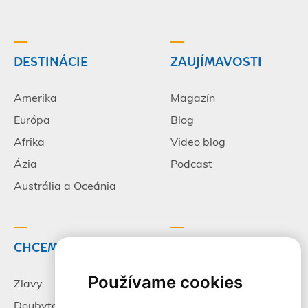
DESTINÁCIE
ZAUJÍMAVOSTI
Amerika
Magazín
Európa
Blog
Afrika
Video blog
Ázia
Podcast
Austrália a Oceánia
CHCEM CESTOVAŤ
INFORMÁCIE
Používame cookies
Zľavy
Pracovné príležitosti
Doubytovanie
Poistenie