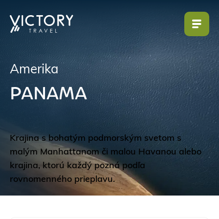
Amerika
PANAMA
Krajina s bohatým podmorským svetom s
malým Manhattanom či malou Havanou alebo
krajina, ktorú každý pozná podľa
rovnomenného prieplavu.