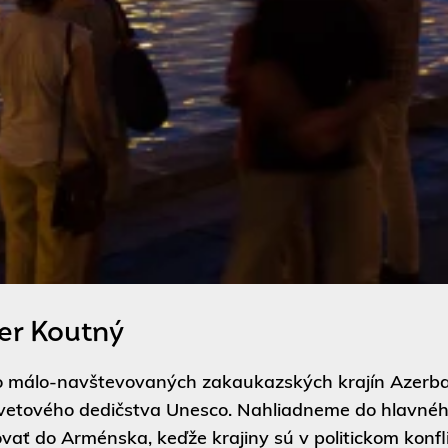
er Koutný
do málo-navštevovaných zakaukazských krajín Azer
 svetového dedičstva Unesco. Nahliadneme do hlavné
ať do Arménska, keďže krajiny sú v politickom konfl