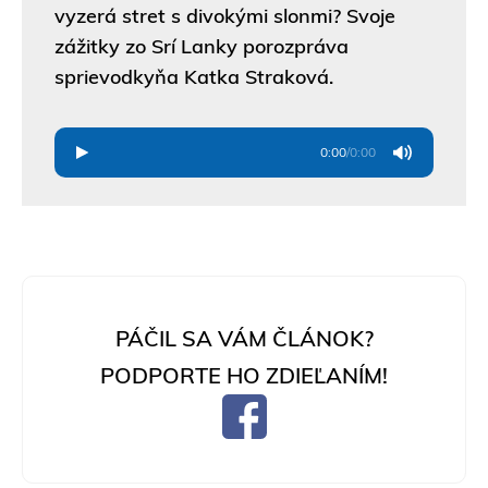
vyzerá stret s divokými slonmi? Svoje
zážitky zo Srí Lanky porozpráva
sprievodkyňa Katka Straková.
0:00
/
0:00
PÁČIL SA VÁM ČLÁNOK?
PODPORTE HO ZDIEĽANÍM!