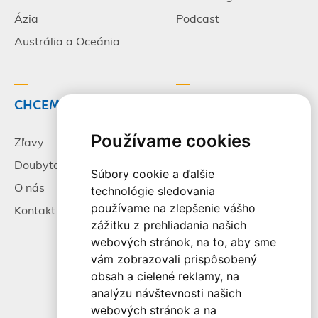
Ázia
Podcast
Austrália a Oceánia
CHCEM CESTOVAŤ
INFORMÁCIE
Používame cookies
Zľavy
Pracovné príležitosti
Doubytovanie
Poistenie
Súbory cookie a ďalšie
O nás
Všeobecné zmluvné
technológie sledovania
podmienky
používame na zlepšenie vášho
Kontakt
zážitku z prehliadania našich
Alternatívne riešenie
webových stránok, na to, aby sme
sporov
vám zobrazovali prispôsobený
Spracovanie osobných
obsah a cielené reklamy, na
údajov
analýzu návštevnosti našich
webových stránok a na