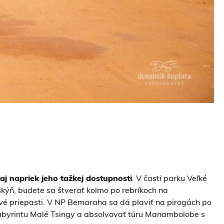
j napriek jeho tažkej dostupnosti
. V časti parku Veľké
kýň, budete sa štverať kolmo po rebríkoch na
ové priepasti. V NP Bemaraha sa dá plaviť na pirogách po
labyrintu Malé Tsingy a absolvovať túru Manambolobe s