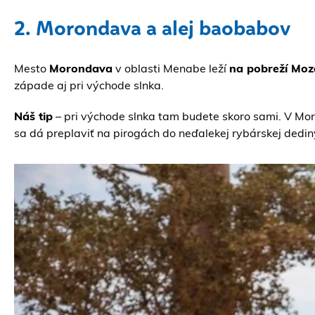
2. Morondava a alej baobabov
Mesto
Morondava
v oblasti Menabe leží
na pobreží Moz
západe aj pri východe slnka.
Náš tip
– pri východe slnka tam budete skoro sami. V M
sa dá preplaviť na pirogách do neďalekej rybárskej dedin