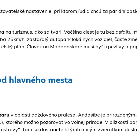
vateľské nastavenie, pri ktorom ľudia chcú za pár dní obsi
á na turizmus, ako sa tvári. Väčšina ciest je tu bez asfaltu
 iba 25km/h, zastaralý autopark lokálnych vozidiel, časté zme
teľský plán. Človek na Madagaskare musí byť trpezlivý a pr
 od hlavného mesta
karu
v oblasti dažďového pralesa. Andasibe je prirozdený
u), ktorého možno pozorovať vo voľnej prírode. V blízkosti p
e ostrovy“. Tam sa dostanete k týmto milým zvieratkám dosl