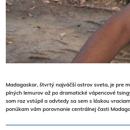
Madagaskar, štvrtý najväčší ostrov sveta, je pre
plných lemurov až po dramatické vápencové tsingy. 
som raz vstúpil a odvtedy sa sem s láskou vraciam
ponúkam vám porovnanie centrálnej časti Madaga