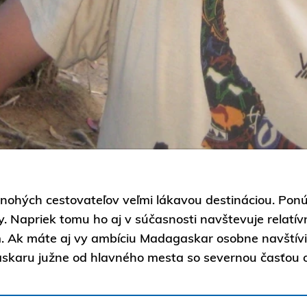
 mnohých cestovateľov veľmi lákavou destináciou. Po
Napriek tomu ho aj v súčasnosti navštevuje relatívne 
. Ak máte aj vy ambíciu Madagaskar osobne navštíviť 
skaru južne od hlavného mesta so severnou časťou o