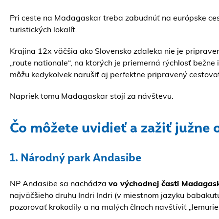
Pri ceste na Madagaskar treba zabudnúť na európske cesto
turistických lokalít.
Krajina 12x väčšia ako Slovensko zďaleka nie je pripraven
„route nationale“, na ktorých je priemerná rýchlosť bežne
môžu kedykoľvek narušiť aj perfektne pripravený cestova
Napriek tomu Madagaskar stojí za návštevu.
Čo môžete uvidieť a zažiť južne
1. Národný park Andasibe
NP Andasibe sa nachádza
vo východnej časti Madagas
najväčšieho druhu Indri Indri (v miestnom jazyku babakut
pozorovať krokodíly a na malých člnoch navštíviť „lemuri