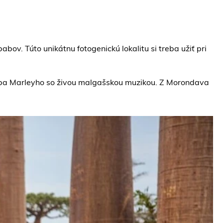
bov. Túto unikátnu fotogenickú lokalitu si treba užiť pri
oba Marleyho so živou malgašskou muzikou. Z Morondava