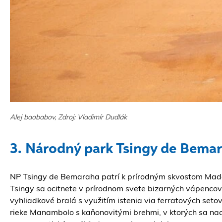
Alej baobabov, Zdroj: Vladimír Dudlák
3. Národný park Tsingy de Bema
NP Tsingy de Bemaraha patrí k prírodným skvostom Mad
Tsingy sa ocitnete v prírodnom svete bizarných vápencov
vyhliadkové bralá s využitím istenia via ferratových se
rieke Manambolo s kaňonovitými brehmi, v ktorých sa na