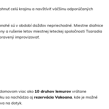
ahnuť celú krajinu a navštíviť väčšinu odporúčaných
, mnohé sú v období dažďov nepriechodné. Miestne diaľnice
ny a rušenie letov miestnej leteckej spoločnosti Tsaradia
ipravený improvizovať.
m domovom viac ako
10 druhov lemurov
vrátane
arku sa nachádza aj
rezervácia Vakoana
, kde je možné
ova na dotyk.