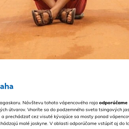
raha
agaskaru. Návštevu tohoto vápencového raja
odporúčame a
ých útvarov. Vnoríte sa do podzemného sveta tsingových jas
tov a prechádzať cez visuté kývajúce sa mosty ponad vápenc
chádzajú malé jaskyne. V oblasti odporúčame vstúpiť aj do 