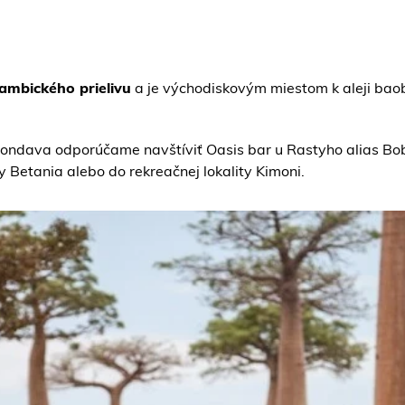
ambického prielivu
a je východiskovým miestom k aleji baoba
orondava odporúčame navštíviť Oasis bar u Rastyho alias B
y Betania alebo do rekreačnej lokality Kimoni.