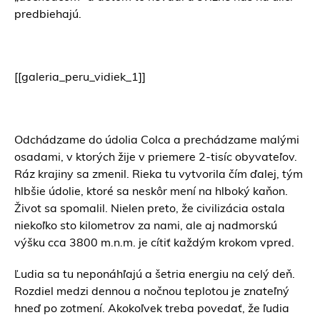
predbiehajú.
[[galeria_peru_vidiek_1]]
Odchádzame do údolia Colca a prechádzame malými
osadami, v ktorých žije v priemere 2-tisíc obyvateľov.
Ráz krajiny sa zmenil. Rieka tu vytvorila čím ďalej, tým
hlbšie údolie, ktoré sa neskôr mení na hlboký kaňon.
Život sa spomalil. Nielen preto, že civilizácia ostala
niekoľko sto kilometrov za nami, ale aj nadmorskú
výšku cca 3800 m.n.m. je cítiť každým krokom vpred.
Ľudia sa tu neponáhľajú a šetria energiu na celý deň.
Rozdiel medzi dennou a nočnou teplotou je znateľný
hneď po zotmení. Akokoľvek treba povedať, že ľudia