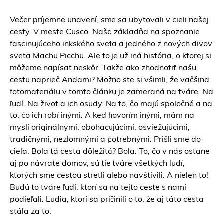
Večer príjemne unavení, sme sa ubytovali v cieli našej
cesty. V meste Cusco. Naša základňa na spoznanie
fascinujúceho inkského sveta a jedného z nových divov
sveta Machu Picchu. Ale to je už iná história, o ktorej si
môžeme napísať neskôr. Takže ako zhodnotiť našu
cestu naprieč Andami? Možno ste si všimli, že väčšina
fotomateriálu v tomto článku je zameraná na tváre. Na
ľudí. Na život a ich osudy. Na to, čo majú spoločné a na
to, čo ich robí inými. A keď hovorím inými, mám na
mysli originálnymi, obohacujúcimi, osviežujúcimi,
tradičnými, nezlomnými a potrebnými. Prišli sme do
cieľa. Bola tá cesta dôležitá? Bola. To, čo v nás ostane
aj po návrate domov, sú tie tváre všetkých ľudí,
ktorých sme cestou stretli alebo navštívili. A nielen to!
Budú to tváre ľudí, ktorí sa na tejto ceste s nami
podieľali. Ľudia, ktorí sa pričinili o to, že aj táto cesta
stála za to.