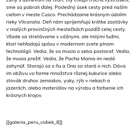
sme sa pobrali ďalej. Posledný úsek cesty pred naším
cieľom v meste Cusco. Prechádzame krásnym údolím
rieky Vilcanota. Deň nám spríjemňujú krátke zastávky
v malých provinčných mestečkách pozdĺž celej cesty.
Všade sa stretávame s vážnymi, ale milými ľuďmi,
ktorí nehľadajú spásu v modernom svete plnom
technológií. Vedia, že sa musia o seba postarať. Vedia,
že musia prežiť. Vedia, že Pacha Mama im nedá
zahynúť. Starajú sa o ňu a Ona sa stará o nich. Dáva
im obživu vo forme množstva rôznej kukurice alebo
stovák druhov zemiakov, yuky, rýb v riekach a
jazerách, alebo materiálov na výrobu a farbenie ich
krásnych krojov.
[[galeria_peru_vidiek_8]]