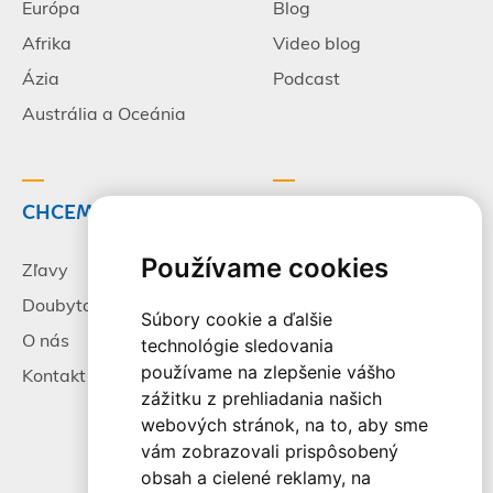
Európa
Blog
Afrika
Video blog
Ázia
Podcast
Austrália a Oceánia
CHCEM CESTOVAŤ
INFORMÁCIE
Používame cookies
Zľavy
Pracovné príležitosti
Doubytovanie
Poistenie
Súbory cookie a ďalšie
O nás
Všeobecné zmluvné
technológie sledovania
podmienky
používame na zlepšenie vášho
Kontakt
zážitku z prehliadania našich
Alternatívne riešenie
webových stránok, na to, aby sme
sporov
vám zobrazovali prispôsobený
Spracovanie osobných
obsah a cielené reklamy, na
údajov