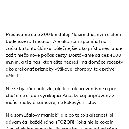
Presúvame sa o 300 km ďalej. Naším dnešným cieľom
bude jazero Titicaca. Ale ako som spomínal na
začiatku tohto článku, dôležitejšie ako prísť dnes, bude
zažiť niečo nové počas cesty. Dostávame sa cez 4000
m.n.m. a tí z nás, ktorí ešte neprešli na domáce recepty
ako prekonať príznaky výškovej choroby, tak práve
učinili.
Nieže by nám bolo zle, ale len tak preventívne a pre
chuť sme si dali vynikajúci Andský čaj pripravený z
muňe, maky a samozrejme kokových listov.
Nie som „čajový maniak“, ale po tejto skúsenosti si
dávam čaj každé ráno. (POZOR! Koka nie je kokaín!
Aby si niekto nemyslel, že sme boli vysmiati od rána