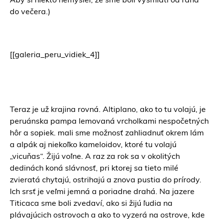
do večera.)
[[galeria_peru_vidiek_4]]
Teraz je už krajina rovná. Altiplano, ako to tu volajú, je
peruánska pampa lemovaná vrcholkami nespočetných
hôr a sopiek. mali sme možnosť zahliadnuť okrem lám
a alpák aj niekoľko kameloidov, ktoré tu volajú
„vicuňas“. Žijú voľne. A raz za rok sa v okolitých
dedinách koná slávnosť, pri ktorej sa tieto milé
zvieratá chytajú, ostrihajú a znova pustia do prírody.
Ich srsť je veľmi jemná a poriadne drahá. Na jazere
Titicaca sme boli zvedaví, ako si žijú ľudia na
plávajúcich ostrovoch a ako to vyzerá na ostrove, kde