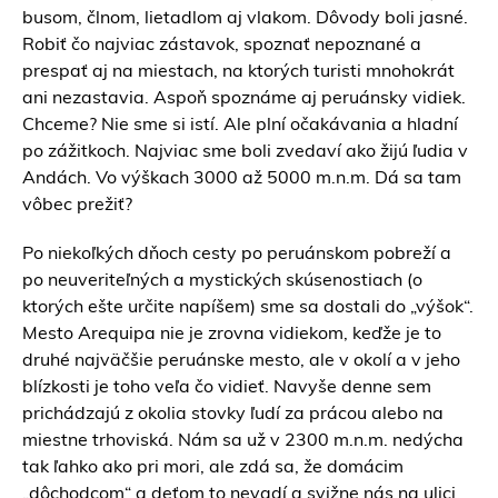
busom, člnom, lietadlom aj vlakom. Dôvody boli jasné.
Robiť čo najviac zástavok, spoznať nepoznané a
prespať aj na miestach, na ktorých turisti mnohokrát
ani nezastavia. Aspoň spoznáme aj peruánsky vidiek.
Chceme? Nie sme si istí. Ale plní očakávania a hladní
po zážitkoch. Najviac sme boli zvedaví ako žijú ľudia v
Andách. Vo výškach 3000 až 5000 m.n.m. Dá sa tam
vôbec prežiť?
Po niekoľkých dňoch cesty po peruánskom pobreží a
po neuveriteľných a mystických skúsenostiach (o
ktorých ešte určite napíšem) sme sa dostali do „výšok“.
Mesto Arequipa nie je zrovna vidiekom, keďže je to
druhé najväčšie peruánske mesto, ale v okolí a v jeho
blízkosti je toho veľa čo vidieť. Navyše denne sem
prichádzajú z okolia stovky ľudí za prácou alebo na
miestne trhoviská. Nám sa už v 2300 m.n.m. nedýcha
tak ľahko ako pri mori, ale zdá sa, že domácim
„dôchodcom“ a deťom to nevadí a svižne nás na ulici