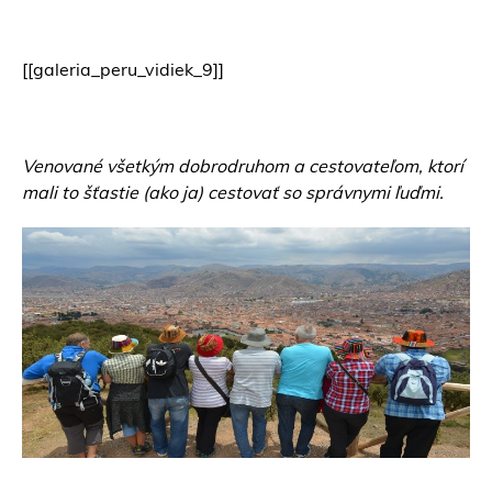
[[galeria_peru_vidiek_9]]
Venované všetkým dobrodruhom a cestovateľom, ktorí
mali to šťastie (ako ja) cestovať so správnymi ľuďmi.