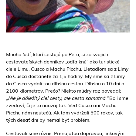
Mnoho ľudí, ktorí cestujú po Peru, si zo svojich
cestovateľských denníkov „odfajknú“ ako turistické
ciele Limu, Cusco a Machu Picchu. Lietadlom sa z Limy
do Cusca dostanete za 1,5 hodiny. My sme sa z Limy
do Cusca vydali tou dlhšou cestou. Dlhšou o 10 dní a
2100 kilometrov. Prečo? Niekto múdry raz povedal:
„Nie je dôležitý cieľ cesty, ale cesta samotná.“
Boli sme
zvedaví, či je to naozaj tak. Veď Cusco ani Machu
Picchu nám neutečú. Ak tam vydržali 500 rokov, tak
tých desať dní by nemal byť problém.
Cestovali sme rôzne. Prenajatou dopravou, linkovým