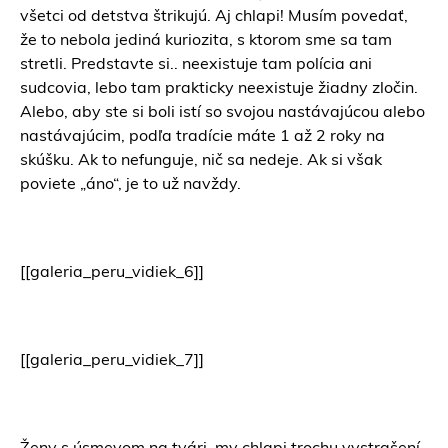
všetci od detstva štrikujú. Aj chlapi! Musím povedať,
že to nebola jediná kuriozita, s ktorom sme sa tam
stretli. Predstavte si.. neexistuje tam polícia ani
sudcovia, lebo tam prakticky neexistuje žiadny zločin.
Alebo, aby ste si boli istí so svojou nastávajúcou alebo
nastávajúcim, podľa tradície máte 1 až 2 roky na
skúšku. Ak to nefunguje, nič sa nedeje. Ak si však
poviete „áno“, je to už navždy.
[[galeria_peru_vidiek_6]]
[[galeria_peru_vidiek_7]]
Ženy s úsmevom na tvári, my chlapi trochu vystrašení,