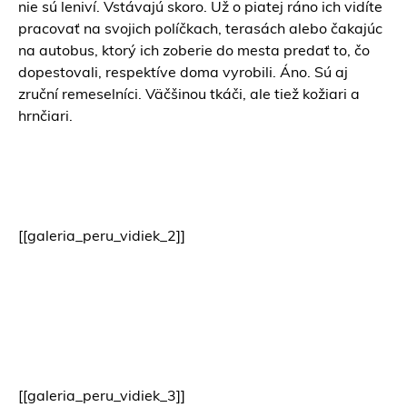
nie sú leniví. Vstávajú skoro. Už o piatej ráno ich vidíte
pracovať na svojich políčkach, terasách alebo čakajúc
na autobus, ktorý ich zoberie do mesta predať to, čo
dopestovali, respektíve doma vyrobili. Áno. Sú aj
zruční remeselníci. Väčšinou tkáči, ale tiež kožiari a
hrnčiari.
[[galeria_peru_vidiek_2]]
[[galeria_peru_vidiek_3]]