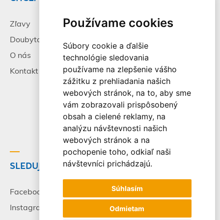
Používame cookies
Zľavy
Pracovné príležitosti
Doubytovanie
Poistenie
Súbory cookie a ďalšie
O nás
Všeobecné zmluvné
technológie sledovania
podmienky
používame na zlepšenie vášho
Kontakt
zážitku z prehliadania našich
Alternatívne riešenie
webových stránok, na to, aby sme
sporov
vám zobrazovali prispôsobený
Spracovanie osobných
obsah a cielené reklamy, na
údajov
analýzu návštevnosti našich
webových stránok a na
pochopenie toho, odkiaľ naši
návštevníci prichádzajú.
SLEDUJTE NÁS
© 2003-2026 - CK Victory
Travel, s.r.o. Všetky práva
Súhlasím
vyhradené.
Facebook
Instagram
Odmietam