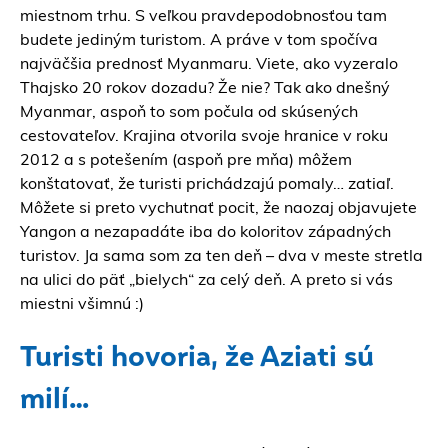
miestnom trhu. S veľkou pravdepodobnosťou tam
budete jediným turistom. A práve v tom spočíva
najväčšia prednosť Myanmaru. Viete, ako vyzeralo
Thajsko 20 rokov dozadu? Že nie? Tak ako dnešný
Myanmar, aspoň to som počula od skúsených
cestovateľov. Krajina otvorila svoje hranice v roku
2012 a s potešením (aspoň pre mňa) môžem
konštatovať, že turisti prichádzajú pomaly… zatiaľ.
Môžete si preto vychutnať pocit, že naozaj objavujete
Yangon a nezapadáte iba do koloritov západných
turistov. Ja sama som za ten deň – dva v meste stretla
na ulici do päť „bielych“ za celý deň. A preto si vás
miestni všimnú :)
Turisti hovoria, že Aziati sú
milí…