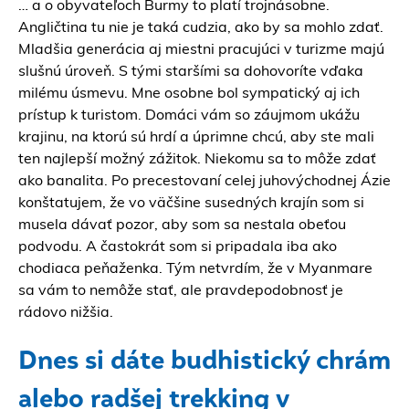
… a o obyvateľoch Burmy to platí trojnásobne.
Angličtina tu nie je taká cudzia, ako by sa mohlo zdať.
Mladšia generácia aj miestni pracujúci v turizme majú
slušnú úroveň. S tými staršími sa dohovoríte vďaka
milému úsmevu. Mne osobne bol sympatický aj ich
prístup k turistom. Domáci vám so záujmom ukážu
krajinu, na ktorú sú hrdí a úprimne chcú, aby ste mali
ten najlepší možný zážitok. Niekomu sa to môže zdať
ako banalita. Po precestovaní celej juhovýchodnej Ázie
konštatujem, že vo väčšine susedných krajín som si
musela dávať pozor, aby som sa nestala obeťou
podvodu. A častokrát som si pripadala iba ako
chodiaca peňaženka. Tým netvrdím, že v Myanmare
sa vám to nemôže stať, ale pravdepodobnosť je
rádovo nižšia.
Dnes si dáte budhistický chrám
alebo radšej trekking v