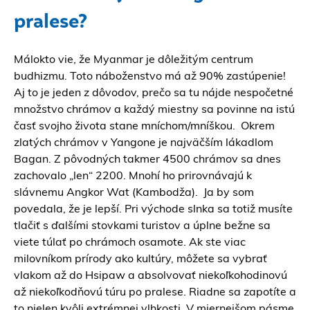
pralese?
Málokto vie, že Myanmar je dôležitým centrum
budhizmu. Toto náboženstvo má až 90% zastúpenie!
Aj to je jeden z dôvodov, prečo sa tu nájde nespočetné
množstvo chrámov a každý miestny sa povinne na istú
časť svojho života stane mníchom/mníškou. Okrem
zlatých chrámov v Yangone je najväčším lákadlom
Bagan. Z pôvodných takmer 4500 chrámov sa dnes
zachovalo „len“ 2200. Mnohí ho prirovnávajú k
slávnemu Angkor Wat (Kambodža). Ja by som
povedala, že je lepší. Pri východe slnka sa totiž musíte
tlačiť s ďalšími stovkami turistov a úplne bežne sa
viete túlať po chrámoch osamote. Ak ste viac
milovníkom prírody ako kultúry, môžete sa vybrať
vlakom až do Hsipaw a absolvovať niekoľkohodinovú
až niekoľkodňovú túru po pralese. Riadne sa zapotíte a
to nielen kvôli extrémnej vlhkosti. V miernejšom pásme