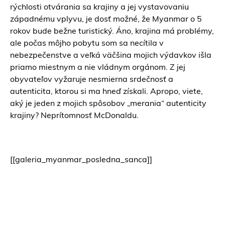
rýchlosti otvárania sa krajiny a jej vystavovaniu
západnému vplyvu, je dosť možné, že Myanmar o 5
rokov bude bežne turistický. Áno, krajina má problémy,
ale počas môjho pobytu som sa necítila v
nebezpečenstve a veľká väčšina mojich výdavkov išla
priamo miestnym a nie vládnym orgánom. Z jej
obyvateľov vyžaruje nesmierna srdečnosť a
autenticita, ktorou si ma hneď získali. Apropo, viete,
aký je jeden z mojich spôsobov „merania“ autenticity
krajiny? Neprítomnosť McDonaldu.
[[galeria_myanmar_posledna_sanca]]