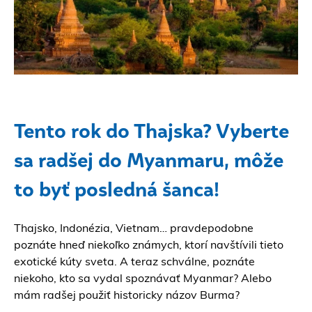
Tento rok do Thajska? Vyberte
sa radšej do Myanmaru, môže
to byť posledná šanca!
Thajsko, Indonézia, Vietnam… pravdepodobne
poznáte hneď niekoľko známych, ktorí navštívili tieto
exotické kúty sveta. A teraz schválne, poznáte
niekoho, kto sa vydal spoznávať Myanmar? Alebo
mám radšej použiť historicky názov Burma?