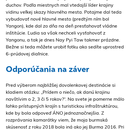
duchov. Podľa miestnych mal vtedajší líder krajiny
vidinu veľkej skazy hlavného mesta. Potajme dal teda
vybudovať nové hlavné mesto (predtým ním bol
Yangon), kde dal zo dňa na deň presťahovať vládne
inštitúcie. Ľudia sa však nechceli vysťahovať z
Yangonu, a tak je dnes Nay Pyi Taw takmer prázdne.
Bežne si teda môžete urobiť fotku ako sedíte uprostred
6-prúdovej diaľnice.
Odporúčania na záver
Pred výberom najbližšej dovolenkovej destinácie si
kladiem otázku: „Prídem o niečo, ak danú krajinu
navštívim o 2, 3 či 5 rokov?“. Na svete je pomerne málo
ľahko prístupných krajín s turistickou infraštruktúrou,
kde by bola odpoveď ÁNO jednoznačnejšia. Z
rozprávania kamarátky viem, že moja burmská
skúsenosť z roku 2018 bola iná ako jej Burma 2016. Pri