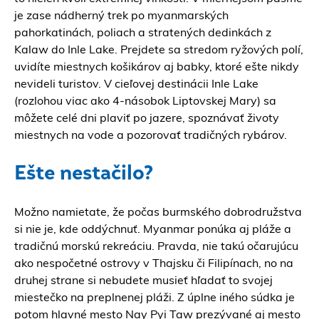
je zase nádherný trek po myanmarských
pahorkatinách, poliach a stratených dedinkách z
Kalaw do Inle Lake. Prejdete sa stredom ryžových polí,
uvidíte miestnych košikárov aj babky, ktoré ešte nikdy
nevideli turistov. V cieľovej destinácii Inle Lake
(rozlohou viac ako 4-násobok Liptovskej Mary) sa
môžete celé dni plaviť po jazere, spoznávať životy
miestnych na vode a pozorovať tradičných rybárov.
Ešte nestačilo?
Možno namietate, že počas burmského dobrodružstva
si nie je, kde oddýchnuť. Myanmar ponúka aj pláže a
tradičnú morskú rekreáciu. Pravda, nie takú očarujúcu
ako nespočetné ostrovy v Thajsku či Filipínach, no na
druhej strane si nebudete musieť hľadať to svojej
miestečko na preplnenej pláži. Z úplne iného súdka je
potom hlavné mesto Nay Pyi Taw prezývané aj mesto