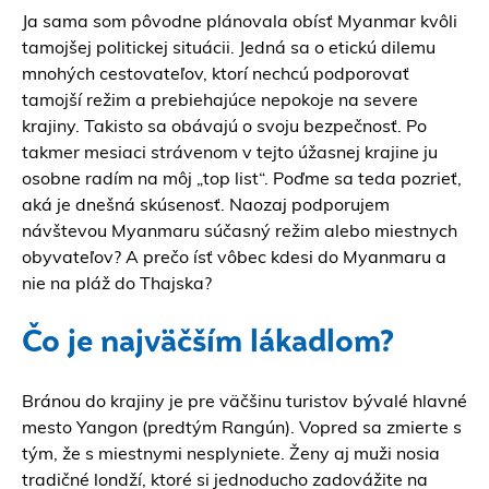
Ja sama som pôvodne plánovala obísť Myanmar kvôli
tamojšej politickej situácii. Jedná sa o etickú dilemu
mnohých cestovateľov, ktorí nechcú podporovať
tamojší režim a prebiehajúce nepokoje na severe
krajiny. Takisto sa obávajú o svoju bezpečnosť. Po
takmer mesiaci strávenom v tejto úžasnej krajine ju
osobne radím na môj „top list“. Poďme sa teda pozrieť,
aká je dnešná skúsenosť. Naozaj podporujem
návštevou Myanmaru súčasný režim alebo miestnych
obyvateľov? A prečo ísť vôbec kdesi do Myanmaru a
nie na pláž do Thajska?
Čo je najväčším lákadlom?
Bránou do krajiny je pre väčšinu turistov bývalé hlavné
mesto Yangon (predtým Rangún). Vopred sa zmierte s
tým, že s miestnymi nesplyniete. Ženy aj muži nosia
tradičné londží, ktoré si jednoducho zadovážite na