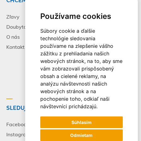
CHCEM CESTOVAŤ
INFORMÁCIE
Používame cookies
Zľavy
Pracovné príležitosti
Doubytovanie
Poistenie
Súbory cookie a ďalšie
O nás
Všeobecné zmluvné
technológie sledovania
podmienky
používame na zlepšenie vášho
Kontakt
zážitku z prehliadania našich
Alternatívne riešenie
webových stránok, na to, aby sme
sporov
vám zobrazovali prispôsobený
Spracovanie osobných
obsah a cielené reklamy, na
údajov
analýzu návštevnosti našich
webových stránok a na
pochopenie toho, odkiaľ naši
návštevníci prichádzajú.
SLEDUJTE NÁS
© 2003-2026 - CK Victory
Travel, s.r.o. Všetky práva
Súhlasím
vyhradené.
Facebook
Instagram
Odmietam