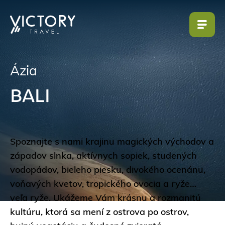
Ázia
BALI
Spoznajte s nami krajinu magických východov a
západov slnka, aktívnych sopiek, studených
vodopádov, bieleho piesku, divokého ocenánu,
voňavých kvetov, tropického ovocia a ryže…
veľa ryže. Ukážeme Vám krásnu a rozmanitú
kultúru, ktorá sa mení z ostrova po ostrov,