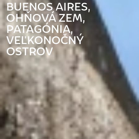
BUENOS AIRES,
OHŇOVÁ ZEM,
PATAGÓNIA,
VEĽKONOČNÝ
OSTROV