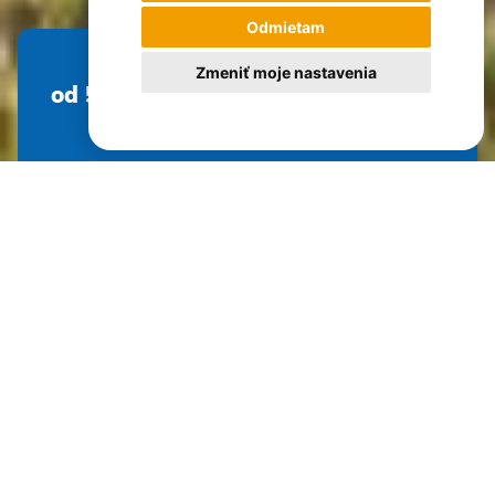
Odmietam
Zmeniť moje nastavenia
od 5 925 €
Dĺžka pobytu
Náročnosť
Hodnotenie
Počet osôb max.
12 dní
2 z 5
98%
14
GARANT ZÁJAZDU
TIBOR PEKARČÍK