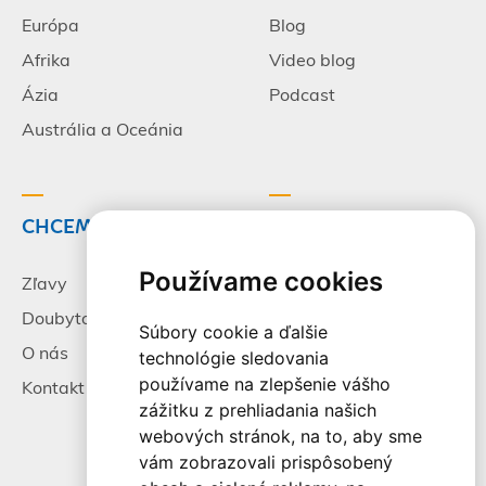
Európa
Blog
Afrika
Video blog
Ázia
Podcast
Austrália a Oceánia
CHCEM CESTOVAŤ
INFORMÁCIE
Používame cookies
Zľavy
Pracovné príležitosti
Doubytovanie
Poistenie
Súbory cookie a ďalšie
O nás
Všeobecné zmluvné
technológie sledovania
podmienky
používame na zlepšenie vášho
Kontakt
zážitku z prehliadania našich
Alternatívne riešenie
webových stránok, na to, aby sme
sporov
vám zobrazovali prispôsobený
Spracovanie osobných