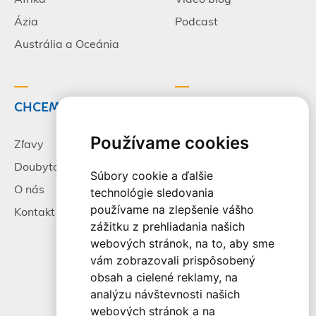
Ázia
Podcast
Austrália a Oceánia
CHCEM CESTOVAŤ
INFORMÁCIE
Používame cookies
Zľavy
Pracovné príležitosti
Doubytovanie
Poistenie
Súbory cookie a ďalšie
O nás
Všeobecné zmluvné
technológie sledovania
podmienky
používame na zlepšenie vášho
Kontakt
zážitku z prehliadania našich
Alternatívne riešenie
webových stránok, na to, aby sme
sporov
vám zobrazovali prispôsobený
Spracovanie osobných
obsah a cielené reklamy, na
údajov
analýzu návštevnosti našich
webových stránok a na