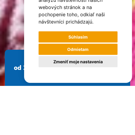
analýzu návštevnosti našich
webových stránok a na
pochopenie toho, odkiaľ naši
návštevníci prichádzajú.
Súhlasím
Odmietam
Zmeniť moje nastavenia
od 3 642 €
Dĺžka pobytu
Náročnosť
Hodnotenie
Počet osôb max.