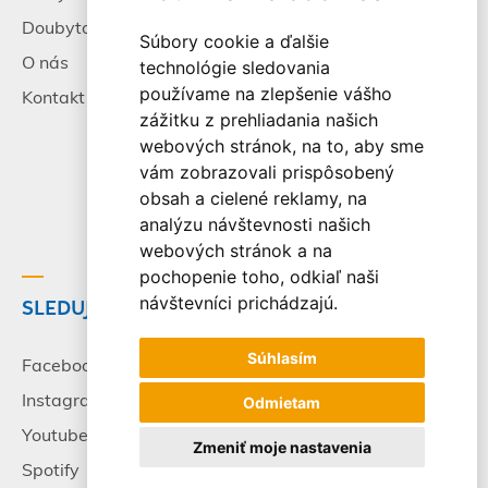
Doubytovanie
Poistenie
Súbory cookie a ďalšie
O nás
Všeobecné zmluvné
technológie sledovania
podmienky
používame na zlepšenie vášho
Kontakt
zážitku z prehliadania našich
Alternatívne riešenie
webových stránok, na to, aby sme
sporov
vám zobrazovali prispôsobený
Spracovanie osobných
obsah a cielené reklamy, na
údajov
analýzu návštevnosti našich
webových stránok a na
pochopenie toho, odkiaľ naši
návštevníci prichádzajú.
SLEDUJTE NÁS
© 2003-2026 - CK Victory
Travel, s.r.o. Všetky práva
Súhlasím
vyhradené.
Facebook
Instagram
Odmietam
Youtube
Zmeniť moje nastavenia
Spotify