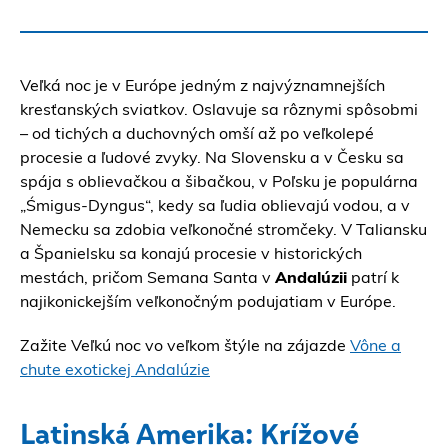
Veľká noc je v Európe jedným z najvýznamnejších
kresťanských sviatkov. Oslavuje sa rôznymi spôsobmi
– od tichých a duchovných omší až po veľkolepé
procesie a ľudové zvyky. Na Slovensku a v Česku sa
spája s oblievačkou a šibačkou, v Poľsku je populárna
„Śmigus-Dyngus“, kedy sa ľudia oblievajú vodou, a v
Nemecku sa zdobia veľkonočné stromčeky. V Taliansku
a Španielsku sa konajú procesie v historických
mestách, pričom Semana Santa v
Andalúzii
patrí k
najikonickejším veľkonočným podujatiam v Európe.
Zažite Veľkú noc vo veľkom štýle na zájazde
Vône a
chute exotickej Andalúzie
Latinská Amerika: Krížové