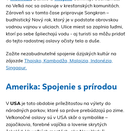
no Veľká noc sa oslavuje v kresťanských komunitách.
Zároveň sa v tomto čase pripravuje Songkran –
budhistický Nový rok, ktorý je v podstate obrovskou
vodnou vojnou v uliciach. Ulice miest sa zaplnia ľuďmi,
ktorí po sebe špliechajú vodu - aj turisti sa môžu pridať
do tejto radostnej oslavy očisty tela a duše.
Zažite nezabudnuteľné spojenie ázijských kultúr na
zájazde
Thajsko, Kambodža, Malajzia, Indonézia,
Singapur.
Amerika: Spojenie s prírodou
V
USA
je toto obdobie príležitosťou na výlety do
národných parkov, ktoré sa práve prebúdzajú po zime.
Veľkonočné oslavy sú v USA skôr o symbolike –
zajačikovia, farebné vajíčka a lovenie skrytých