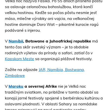
Veľká noc nazýva Fasika. Po 55 dňoch prísneho pôstu
sa oslavuje celonočnou bohoslužbou, ktorá končí
veľkou hostinou. Keďže sa počas pôstu nesmie jesť
mäso, mliečne výrobky ani vajcia, na veľkonočnej
hostine dominuje Doro Wat – pikantné kuracie ragú
podávané s injerou.
V
Namíbii
, Botswane a Juhoafrickej republike
má
tento čas skôr svetský význam – je to obdobie
rodinných výletov do prírody a safari, zatiaľ čo v
Kapskom Meste
sa organizujú plážové festivaly.
Zažite na zájazde
JAR, Namíbia, Bostwana,
Zimbabwe
V
Maroku
a severnej Afrike
nie je Veľká noc
tradičným sviatkom, no približne v tomto období sa
konajú jarné festivaly spojené s berbérskou kultúrou a
oslavami plodnosti. V oblasti Sahary sa nomádske
kmene pripravujú na nové pastierske sezóny.