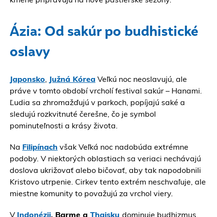
Ázia: Od sakúr po budhistické
oslavy
Japonsko
,
Južná Kórea
Veľkú noc neoslavujú, ale
práve v tomto období vrcholí festival sakúr – Hanami.
Ľudia sa zhromažďujú v parkoch, popíjajú saké a
sledujú rozkvitnuté čerešne, čo je symbol
pominuteľnosti a krásy života.
Na
Filipínach
však Veľká noc nadobúda extrémne
podoby. V niektorých oblastiach sa veriaci nechávajú
doslova ukrižovať alebo bičovať, aby tak napodobnili
Kristovo utrpenie. Cirkev tento extrém neschvaľuje, ale
miestne komunity to považujú za vrchol viery.
V
Indonézii
, Barme a
Thajsku
dominuje budhizmus,