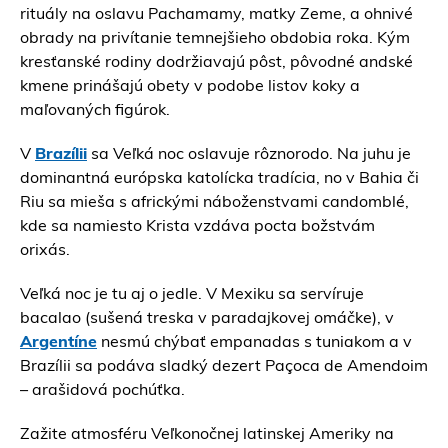
rituály na oslavu Pachamamy, matky Zeme, a ohnivé
obrady na privítanie temnejšieho obdobia roka. Kým
kresťanské rodiny dodržiavajú pôst, pôvodné andské
kmene prinášajú obety v podobe listov koky a
maľovaných figúrok.
V
Brazílii
sa Veľká noc oslavuje rôznorodo. Na juhu je
dominantná európska katolícka tradícia, no v Bahia či
Riu sa mieša s africkými náboženstvami candomblé,
kde sa namiesto Krista vzdáva pocta božstvám
orixás.
Veľká noc je tu aj o jedle. V Mexiku sa servíruje
bacalao (sušená treska v paradajkovej omáčke), v
Argentíne
nesmú chýbať empanadas s tuniakom a v
Brazílii sa podáva sladký dezert Paçoca de Amendoim
– arašidová pochúťka.
Zažite atmosféru Veľkonočnej latinskej Ameriky na