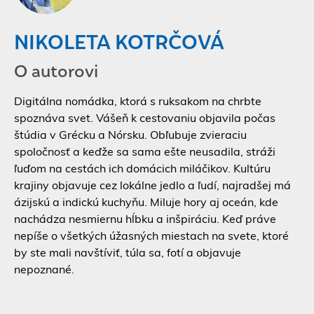
NIKOLETA KOTRČOVÁ
O autorovi
Digitálna nomádka, ktorá s ruksakom na chrbte
spoznáva svet. Vášeň k cestovaniu objavila počas
štúdia v Grécku a Nórsku. Obľubuje zvieraciu
spoločnosť a keďže sa sama ešte neusadila, stráži
ľuďom na cestách ich domácich miláčikov. Kultúru
krajiny objavuje cez lokálne jedlo a ľudí, najradšej má
ázijskú a indickú kuchyňu. Miluje hory aj oceán, kde
nachádza nesmiernu hĺbku a inšpiráciu. Keď práve
nepíše o všetkých úžasných miestach na svete, ktoré
by ste mali navštíviť, túla sa, fotí a objavuje
nepoznané.