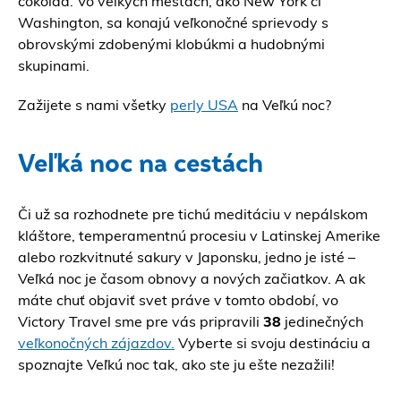
čokolád. Vo veľkých mestách, ako New York či
Washington, sa konajú veľkonočné sprievody s
obrovskými zdobenými klobúkmi a hudobnými
skupinami.
Zažijete s nami všetky
perly USA
na Veľkú noc?
Veľká noc na cestách
Či už sa rozhodnete pre tichú meditáciu v nepálskom
kláštore, temperamentnú procesiu v Latinskej Amerike
alebo rozkvitnuté sakury v Japonsku, jedno je isté –
Veľká noc je časom obnovy a nových začiatkov. A ak
máte chuť objaviť svet práve v tomto období, vo
Victory Travel sme pre vás pripravili
38
jedinečných
veľkonočných zájazdov.
Vyberte si svoju destináciu a
spoznajte Veľkú noc tak, ako ste ju ešte nezažili!