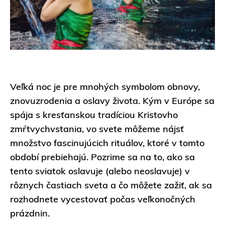
Veľká noc je pre mnohých symbolom obnovy,
znovuzrodenia a oslavy života. Kým v Európe sa
spája s kresťanskou tradíciou Kristovho
zmŕtvychvstania, vo svete môžeme nájsť
množstvo fascinujúcich rituálov, ktoré v tomto
období prebiehajú. Pozrime sa na to, ako sa
tento sviatok oslavuje (alebo neoslavuje) v
rôznych častiach sveta a čo môžete zažiť, ak sa
rozhodnete vycestovať počas veľkonočných
prázdnin.