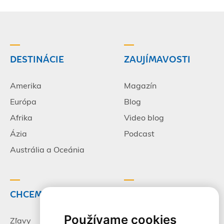
DESTINÁCIE
ZAUJÍMAVOSTI
Amerika
Magazín
Európa
Blog
Afrika
Video blog
Ázia
Podcast
Austrália a Oceánia
CHCEM CESTOVAŤ
INFORMÁCIE
Používame cookies
Zľavy
Pracovné príležitosti