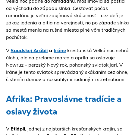
Veľká noc padne do ramadánu, moslimovia sa pôstia
od východu do západu slnka. Cestovať počas
ramadánu je veľmi zaujímavá skúsenosť – cez deň je
zákaz jedenia a pitia na verejnosti, no po západe slnka
sa mestá menia na rušné miesta plné vôní tradičných
pochúťok.
V
Saudskej Arábii
a
Iráne
kresťanská Veľká noc nehrá
úlohu, ale na prelome marca a apríla sa oslavuje
Nowruz – perzský Nový rok, pohanský sviatok jari. V
Iráne je tento sviatok sprevádzaný skákaním cez ohne,
čistením domov a rozsiahlymi rodinnými stretnutiami.
Afrika: Pravoslávne tradície a
oslavy života
V
Etiópii
, jednej z najstarších kresťanských krajín, sa