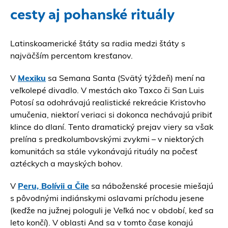
cesty aj pohanské rituály
Latinskoamerické štáty sa radia medzi štáty s
najväčším percentom kresťanov.
V
Mexiku
sa Semana Santa (Svätý týždeň) mení na
veľkolepé divadlo. V mestách ako Taxco či San Luis
Potosí sa odohrávajú realistické rekreácie Kristovho
umučenia, niektorí veriaci si dokonca nechávajú pribiť
klince do dlaní. Tento dramatický prejav viery sa však
prelína s predkolumbovskými zvykmi – v niektorých
komunitách sa stále vykonávajú rituály na počesť
aztéckych a mayských bohov.
V
Peru, Bolívii a Čile
sa náboženské procesie miešajú
s pôvodnými indiánskymi oslavami príchodu jesene
(keďže na južnej pologuli je Veľká noc v období, keď sa
leto končí). V oblasti And sa v tomto čase konajú