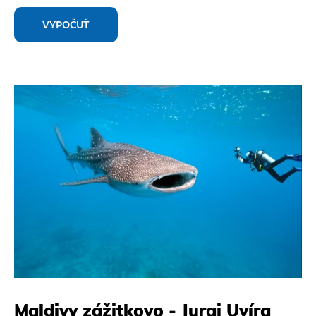
VYPOČUŤ
Maldivy zážitkovo - Juraj Uvíra