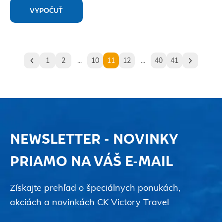
VYPOČUŤ
1
2
...
10
11
12
...
40
41
NEWSLETTER - NOVINKY
PRIAMO NA VÁŠ E-MAIL
Získajte prehľad o špeciálnych ponukách,
akciách a novinkách CK Victory Travel