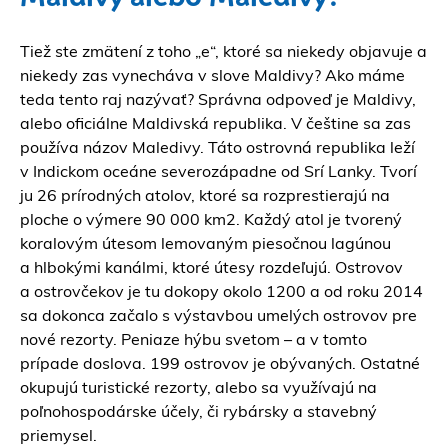
Tiež ste zmätení z toho „e“, ktoré sa niekedy objavuje a
niekedy zas vynecháva v slove Maldivy? Ako máme
teda tento raj nazývať? Správna odpoveď je Maldivy,
alebo oficiálne Maldivská republika. V češtine sa zas
používa názov Maledivy. Táto ostrovná republika leží
v Indickom oceáne severozápadne od
Srí Lanky
. Tvorí
ju 26 prírodných atolov, ktoré sa rozprestierajú na
ploche o výmere 90 000 km2. Každý atol je tvorený
koralovým útesom lemovaným piesočnou lagúnou
a hlbokými kanálmi, ktoré útesy rozdeľujú. Ostrovov
a ostrovčekov je tu dokopy okolo 1200 a od roku 2014
sa dokonca začalo s výstavbou umelých ostrovov pre
nové rezorty. Peniaze hýbu svetom – a v tomto
prípade doslova. 199 ostrovov je obývaných. Ostatné
okupujú turistické rezorty, alebo sa využívajú na
poľnohospodárske účely, či rybársky a stavebný
priemysel.