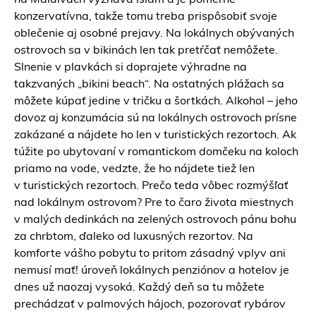
konzervatívna, takže tomu treba prispôsobiť svoje
oblečenie aj osobné prejavy. Na lokálnych obývaných
ostrovoch sa v bikinách len tak pretŕčať nemôžete.
Slnenie v plavkách si doprajete výhradne na
takzvaných „bikini beach“. Na ostatných plážach sa
môžete kúpať jedine v tričku a šortkách. Alkohol – jeho
dovoz aj konzumácia sú na
lokálnych ostrovoch
prísne
zakázané a nájdete ho len v turistických rezortoch. Ak
túžite po ubytovaní v romantickom domčeku na koloch
priamo na vode, vedzte, že ho nájdete tiež len
v
turistických rezortoch
. Prečo teda vôbec rozmýšľať
nad
lokálnym ostrovom
? Pre to čaro života miestnych
v malých dedinkách na zelených ostrovoch pánu bohu
za chrbtom, ďaleko od luxusných rezortov. Na
komforte vášho pobytu to pritom zásadný vplyv ani
nemusí mať! úroveň lokálnych penziónov a hotelov je
dnes už naozaj vysoká. Každý deň sa tu môžete
prechádzať v palmových hájoch, pozorovať rybárov