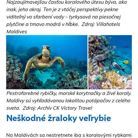
Najzaujímavejšou časťou koralového útesu býva, ako
inak, jeho okraj. Ten je z vtáčej perspektívy pekne
viditeľný vo sfarbení vody – tyrkysová na piesočnej
plytčine a tmavo modrá v hĺbke. Zdroj: Villahotels
Maldives
Pestrofarebné rybičky, morské korytnačky a živé koraly.
Maldivy sú vyhľadávanou lokalitou potápačov z celého
sveta. Zdroj: Archív CK Victory Travel
Neškodné žraloky veľrybie
Na Maldivách sa nestretnete iba s koralovými rybkami