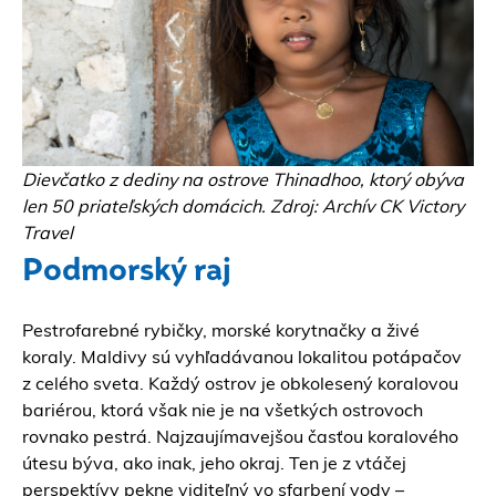
Dievčatko z dediny na
ostrove Thinadhoo
, ktorý obýva
len 50 priateľských domácich. Zdroj: Archív CK Victory
Travel
Podmorský raj
Pestrofarebné rybičky, morské korytnačky a živé
koraly. Maldivy sú vyhľadávanou lokalitou potápačov
z celého sveta. Každý ostrov je obkolesený koralovou
bariérou, ktorá však nie je na všetkých ostrovoch
rovnako pestrá. Najzaujímavejšou časťou koralového
útesu býva, ako inak, jeho okraj. Ten je z vtáčej
perspektívy pekne viditeľný vo sfarbení vody –