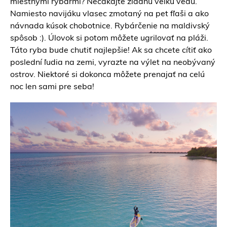
miestnymi rybármi? Nečakajte žiadnu veľkú vedu.
Namiesto navijáku vlasec zmotaný na pet fľaši a ako
návnada kúsok chobotnice. Rybárčenie na maldivský
spôsob :). Úlovok si potom môžete ugrilovať na pláži.
Táto ryba bude chutiť najlepšie! Ak sa chcete cítiť ako
poslední ľudia na zemi, vyrazte na výlet na neobývaný
ostrov. Niektoré si dokonca môžete prenajať na celú
noc len sami pre seba!