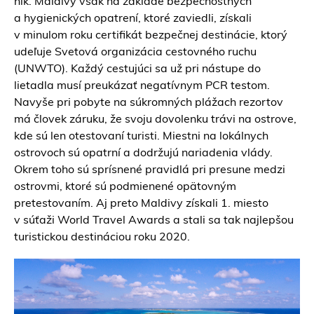
nik. Maldivy však na základe bezpečnostných
a hygienických opatrení, ktoré zaviedli, získali
v minulom roku certifikát bezpečnej destinácie, ktorý
udeľuje Svetová organizácia cestovného ruchu
(UNWTO). Každý cestujúci sa už pri nástupe do
lietadla musí preukázať negatívnym PCR testom.
Navyše pri pobyte na súkromných plážach rezortov
má človek záruku, že svoju dovolenku trávi na ostrove,
kde sú len otestovaní turisti. Miestni na lokálnych
ostrovoch sú opatrní a dodržujú nariadenia vlády.
Okrem toho sú sprísnené pravidlá pri presune medzi
ostrovmi, ktoré sú podmienené opätovným
pretestovaním. Aj preto Maldivy získali 1. miesto
v súťaži World Travel Awards a stali sa tak najlepšou
turistickou destináciou roku 2020.