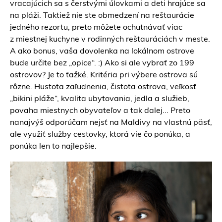
vracajúcich sa s čerstvými úlovkami a deti hrajúce sa
na pláži. Taktiež nie ste obmedzení na reštaurácie
jedného rezortu, preto môžete ochutnávať viac
z miestnej kuchyne v rodinných reštauráciách v meste.
A ako bonus, vaša dovolenka na lokálnom ostrove
bude určite bez „opice“. :) Ako si ale vybrať zo 199
ostrovov? Je to ťažké. Kritéria pri výbere ostrova sú
rôzne. Hustota zaľudnenia, čistota ostrova, veľkosť
„bikini pláže“, kvalita ubytovania, jedla a služieb,
povaha miestnych obyvateľov a tak ďalej... Preto
nanajvýš odporúčam nejsť na Maldivy na vlastnú päsť,
ale využiť služby
cestovky,
ktorá vie čo ponúka, a
ponúka len to najlepšie.