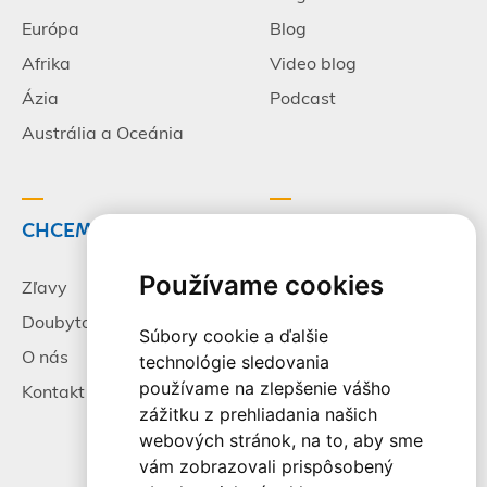
Európa
Blog
Afrika
Video blog
Ázia
Podcast
Austrália a Oceánia
CHCEM CESTOVAŤ
INFORMÁCIE
Používame cookies
Zľavy
Pracovné príležitosti
Doubytovanie
Poistenie
Súbory cookie a ďalšie
O nás
Všeobecné zmluvné
technológie sledovania
podmienky
používame na zlepšenie vášho
Kontakt
zážitku z prehliadania našich
Alternatívne riešenie
webových stránok, na to, aby sme
sporov
vám zobrazovali prispôsobený
Spracovanie osobných