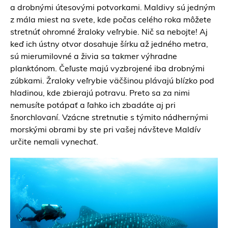
a drobnými útesovými potvorkami. Maldivy sú jedným
z mála miest na svete, kde počas celého roka môžete
stretnúť ohromné žraloky veľrybie. Nič sa nebojte! Aj
keď ich ústny otvor dosahuje šírku až jedného metra,
sú mierumilovné a živia sa takmer výhradne
planktónom. Čeľuste majú vyzbrojené iba drobnými
zúbkami. Žraloky veľrybie väčšinou plávajú blízko pod
hladinou, kde zbierajú potravu. Preto sa za nimi
nemusíte potápať a ľahko ich zbadáte aj pri
šnorchlovaní. Vzácne stretnutie s týmito nádhernými
morskými obrami by ste pri vašej návšteve Maldív
určite nemali vynechať.