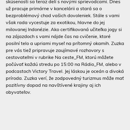
skúsenosti sa teraz delí s novými sprievodcami. Dnes
už pracuje primárne v kancelárii a stará sa o
bezproblémový chod vašich dovoleniek. Stále s vami
však rada vycestuje za exotikou, hlavne do jej
milovanej Indonézie. Ako certifikovaná učiteľka jogy si
na zájazdoch s vami nájde čas na cvičenie, ktoré
posilní telo a upriami myseľ na prítomný okamih. Zuzka
pre vás tiež pripravuje zaujímavé rozhovory s
cestovateľmi v rubrike Na ceste_FM, ktorú môžete
počúvať každú stredu po 15:00 na Rádio_FM, alebo v
podcastoch Victory Travel. Jej láskou je oceán a divoká
príroda. Zuzka verí, že zodpovedný turizmus môže mať
pozitívny dopad na navštívené krajiny aj ich
obyvateľov.