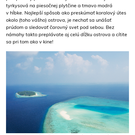
tyrkysová na piesočnej plytčine a tmavo modrá
v hĺbke. Najlepší spôsob ako preskúmať koralový útes
okolo (toho vášho) ostrova, je nechať sa unášať
prúdom a sledovať čarovný svet pod sebou. Bez
námahy takto preplávate aj celú dĺžku ostrova a cítite
sa pri tom ako v kine!