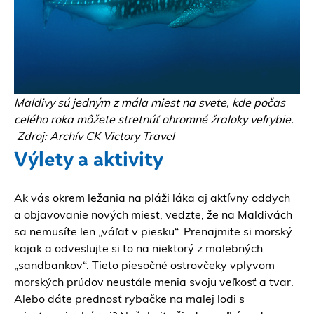
Maldivy sú jedným z mála miest na svete, kde počas
celého roka môžete stretnúť ohromné žraloky veľrybie.
Zdroj: Archív CK Victory Travel
Výlety a aktivity
Ak vás okrem ležania na pláži láka aj aktívny oddych
a objavovanie nových miest, vedzte, že na Maldivách
sa nemusíte len „váľať v piesku“. Prenajmite si morský
kajak a odveslujte si to na niektorý z malebných
„sandbankov“. Tieto piesočné ostrovčeky vplyvom
morských prúdov neustále menia svoju veľkosť a tvar.
Alebo dáte prednosť rybačke na malej lodi s