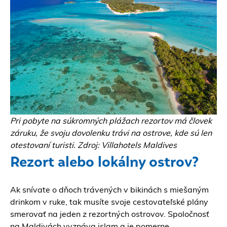
Pri pobyte na súkromných plážach rezortov má človek
záruku, že svoju dovolenku trávi na ostrove, kde sú len
otestovaní turisti. Zdroj: Villahotels Maldives
Rezort alebo lokálny ostrov?
​Ak snívate o dňoch trávených v bikinách s miešaným
drinkom v ruke, tak musíte svoje cestovateľské plány
smerovať na jeden z
rezortných ostrovov
. Spoločnosť
na Maldivách vyznáva islam a je pomerne