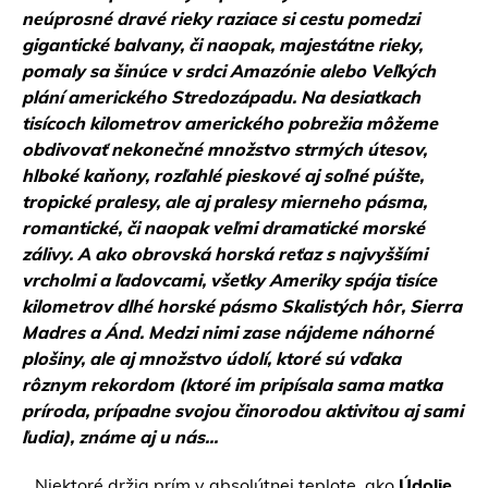
neúprosné dravé rieky raziace si cestu pomedzi
gigantické balvany, či naopak, majestátne rieky,
pomaly sa šinúce v srdci Amazónie alebo Veľkých
plání amerického Stredozápadu. Na desiatkach
tisícoch kilometrov amerického pobrežia môžeme
obdivovať nekonečné množstvo strmých útesov,
hlboké kaňony, rozľahlé pieskové aj soľné púšte,
tropické pralesy, ale aj pralesy mierneho pásma,
romantické, či naopak veľmi dramatické morské
zálivy. A ako obrovská horská reťaz s najvyššími
vrcholmi a ľadovcami, všetky Ameriky spája tisíce
kilometrov dlhé horské pásmo Skalistých hôr, Sierra
Madres a Ánd. Medzi nimi zase nájdeme náhorné
plošiny, ale aj množstvo údolí, ktoré sú vďaka
rôznym rekordom (ktoré im pripísala sama matka
príroda, prípadne svojou činorodou aktivitou aj sami
ľudia), známe aj u nás...
...Niektoré držia prím v absolútnej teplote, ako
Údolie