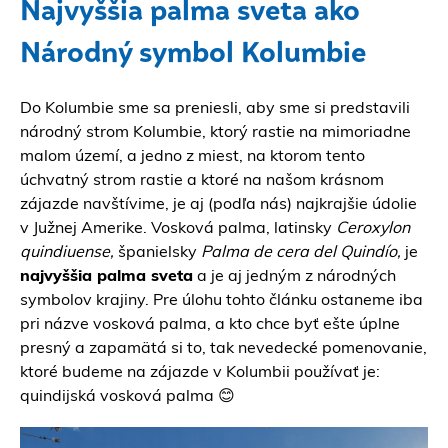
Najvyššia palma sveta ako
Národný symbol Kolumbie
Do Kolumbie sme sa preniesli, aby sme si predstavili
národný strom Kolumbie, ktorý rastie na mimoriadne
malom území, a jedno z miest, na ktorom tento
úchvatný strom rastie a ktoré na našom krásnom
zájazde navštívime, je aj (podľa nás) najkrajšie údolie
v Južnej Amerike. Vosková palma, latinsky
Ceroxylon
quindiuense,
španielsky
Palma de cera del Quindío,
je
najvyššia palma sveta
a je aj jedným z národných
symbolov krajiny. Pre úlohu tohto článku ostaneme iba
pri názve vosková palma, a kto chce byť ešte úplne
presný a zapamätá si to, tak nevedecké pomenovanie,
ktoré budeme na zájazde v Kolumbii používať je:
quindijská vosková palma 😊