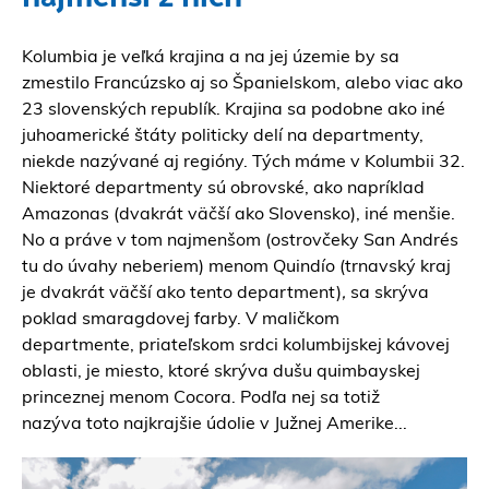
Kolumbia je veľká krajina a na jej územie by sa
zmestilo Francúzsko aj so Španielskom, alebo viac ako
23 slovenských republík. Krajina sa podobne ako iné
juhoamerické štáty politicky delí na departmenty,
niekde nazývané aj regióny. Tých máme v Kolumbii 32.
Niektoré departmenty sú obrovské, ako napríklad
Amazonas (dvakrát väčší ako Slovensko), iné menšie.
No a práve v tom najmenšom (ostrovčeky San Andrés
tu do úvahy neberiem) menom Quindío (trnavský kraj
je dvakrát väčší ako tento department)
,
sa skrýva
poklad smaragdovej farby. V maličkom
departmente, priateľskom srdci kolumbijskej kávovej
oblasti, je miesto, ktoré skrýva dušu quimbayskej
princeznej menom Cocora. Podľa nej sa totiž
nazýva toto najkrajšie údolie v Južnej Amerike...