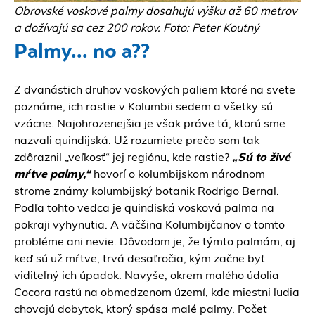
Obrovské voskové palmy dosahujú výšku až 60 metrov
a dožívajú sa cez 200 rokov. Foto: Peter Koutný
Palmy... no a??
Z dvanástich druhov voskových paliem ktoré na svete
poznáme, ich rastie v Kolumbii sedem a všetky sú
vzácne. Najohrozenejšia je však práve tá, ktorú sme
nazvali quindijská. Už rozumiete prečo som tak
zdôraznil „veľkosť“ jej regiónu, kde rastie?
„Sú to živé
mŕtve palmy,“
hovorí o kolumbijskom národnom
strome známy kolumbijský botanik Rodrigo Bernal.
Podľa tohto vedca je quindiská vosková palma na
pokraji vyhynutia. A väčšina Kolumbijčanov o tomto
probléme ani nevie. Dôvodom je, že týmto palmám, aj
keď sú už mŕtve, trvá desaťročia, kým začne byť
viditeľný ich úpadok. Navyše, okrem malého údolia
Cocora rastú na obmedzenom území, kde miestni ľudia
chovajú dobytok, ktorý spása malé palmy. Počet