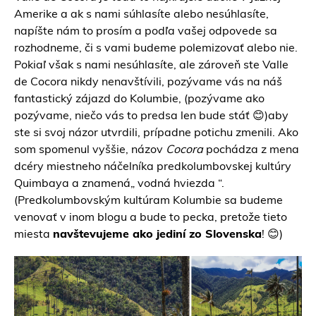
Amerike a ak s nami súhlasíte alebo nesúhlasíte,
napíšte nám to prosím a podľa vašej odpovede sa
rozhodneme, či s vami budeme polemizovať alebo nie.
Pokiaľ však s nami nesúhlasíte, ale zároveň ste Valle
de Cocora nikdy nenavštívili, pozývame vás na náš
fantastický zájazd do Kolumbie, (pozývame ako
pozývame, niečo vás to predsa len bude stáť 😊)aby
ste si svoj názor utvrdili, prípadne potichu zmenili. Ako
som spomenul vyššie, názov
Cocora
pochádza z mena
dcéry miestneho náčelníka predkolumbovskej kultúry
Quimbaya a znamená„ vodná hviezda “.
(Predkolumbovským kultúram Kolumbie sa budeme
venovať v inom blogu a bude to pecka, pretože tieto
miesta
navštevujeme ako jediní zo Slovenska
! 😊)