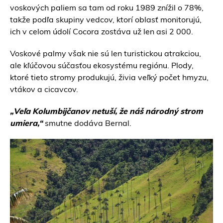
voskových paliem sa tam od roku 1989 znížil o 78%,
takže podľa skupiny vedcov, ktorí oblasť monitorujú,
ich v celom údolí Cocora zostáva už len asi 2 000.
Voskové palmy však nie sú len turistickou atrakciou,
ale kľúčovou súčasťou ekosystému regiónu. Plody,
ktoré tieto stromy produkujú, živia veľký počet hmyzu,
vtákov a cicavcov.
„Veľa Kolumbijčanov netuší, že náš národný strom
umiera,“
smutne dodáva Bernal.