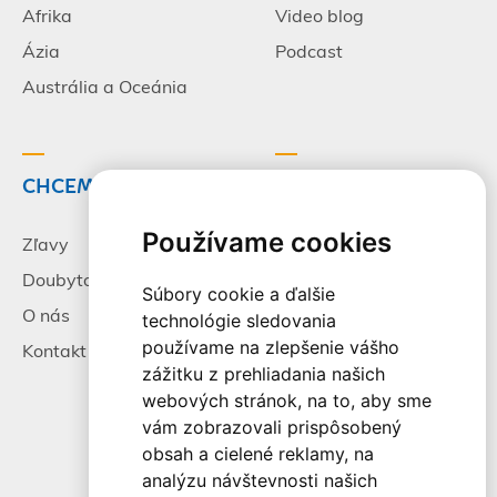
Afrika
Video blog
Ázia
Podcast
Austrália a Oceánia
CHCEM CESTOVAŤ
INFORMÁCIE
Používame cookies
Zľavy
Pracovné príležitosti
Doubytovanie
Poistenie
Súbory cookie a ďalšie
O nás
Všeobecné zmluvné
technológie sledovania
podmienky
používame na zlepšenie vášho
Kontakt
zážitku z prehliadania našich
Alternatívne riešenie
webových stránok, na to, aby sme
sporov
vám zobrazovali prispôsobený
Spracovanie osobných
obsah a cielené reklamy, na
údajov
analýzu návštevnosti našich