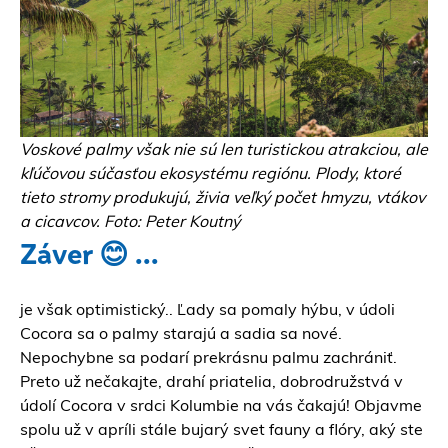
Voskové palmy však nie sú len turistickou atrakciou, ale
kľúčovou súčasťou ekosystému regiónu. Plody, ktoré
tieto stromy produkujú, živia veľký počet hmyzu, vtákov
a cicavcov. Foto: Peter Koutný
Záver 😊 ...
je však optimistický.. Ľady sa pomaly hýbu, v údoli
Cocora sa o palmy starajú a sadia sa nové.
Nepochybne sa podarí prekrásnu palmu zachrániť.
Preto už nečakajte, drahí priatelia, dobrodružstvá v
údolí Cocora v srdci Kolumbie na vás čakajú! Objavme
spolu už v apríli stále bujarý svet fauny a flóry, aký ste