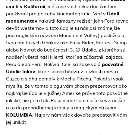
smrti v Kalifornii
, iné zase v ich rekordne častom
používaní pre potreby kinematografie. Veď v
Údolí
monumentov
nakrútil famózny režisér John Ford rovno
deväť westernov a toto údolie (u nás asi známejšie
pod anglickým názvom Monument Valley) poslúžilo aj
tvorcom takých trhákov ako Easy Rider, Forrest Gump
alebo Návrat do budúcnosti 3. 😊 Údolie, z ktorého sú
nadšení všetci naši klienti, ktorí sa zúčastnili zájazdu
Peru
alebo
Peru, Bolívia, Čile
sa zase volá
posvätné
Údolie Inkov
, ktoré sa nachádza v blízkosti mesta
Cuzco a siaha pomaly k Machu Picchu. Pokiaľ si však
myslíte, že v tomto blogu vám chcem prezentovať ako
najkrajšie údolie v Južnej Amerike práve toto posvätné
inkské, nie je to tak. Posunieme sa o niečo severnejšie
a to do prenádhernej krajiny s magickým názvom –
KOLUMBIA
. Najprv nám však dovoľte predstaviť vám
jej unikát...